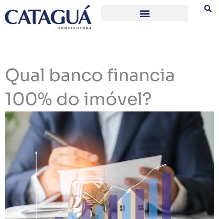
Ir
para
o
conteúdo
Qual banco financia
100% do imóvel?