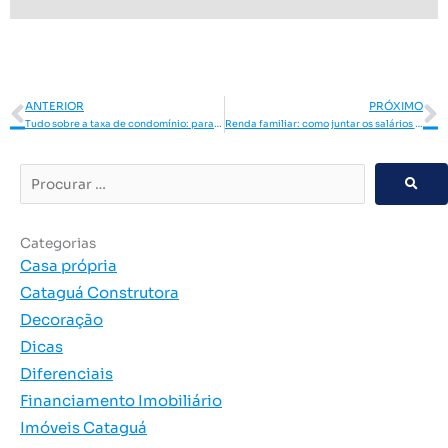
Anterior
P
ANTERIOR
PRÓXIMO
Tudo sobre a taxa de condomínio: para que serve e qual é o valor?
Renda familiar: como juntar os salários para comprar um imóvel
Procurar
…
Categorias
Casa própria
Cataguá Construtora
Decoração
Dicas
Diferenciais
Financiamento Imobiliário
Imóveis Cataguá