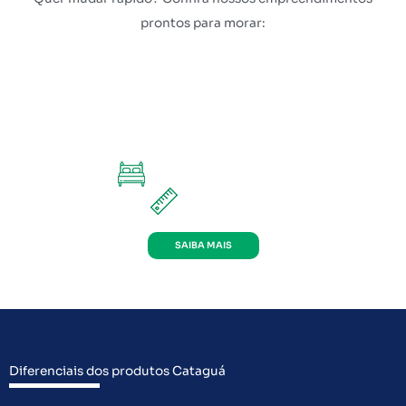
prontos para morar:
RESERVA TAQUARAL II
PIRACICABA
2 e 3 dorms (até 2 suítes)
de 60 a 67 m²
SAIBA MAIS
PRONTO PARA MORAR
Diferenciais dos produtos Cataguá