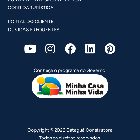
CORRIDA TURÍSTICA
PORTAL DO CLIENTE
DÚVIDAS FREQUENTES
Y
I
F
L
P
o
n
a
i
i
u
s
c
n
n
Conheça o programa do Governo:
t
t
e
k
t
u
a
b
e
e
b
g
o
d
r
e
r
o
i
e
a
k
n
s
m
t
Copyright © 2026 Cataguá Construtora
Todos os direitos reservados.