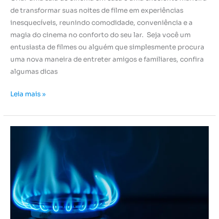
de transformar suas noites de filme em experiências
inesquecíveis, reunindo comodidade, conveniência e a
magia do cinema no conforto do seu lar. Seja você um
entusiasta de filmes ou alguém que simplesmente procura
uma nova maneira de entreter amigos e familiares, confira
algumas dicas
Leia mais »
5
vantagens
da
conta
de
gás
individual
em