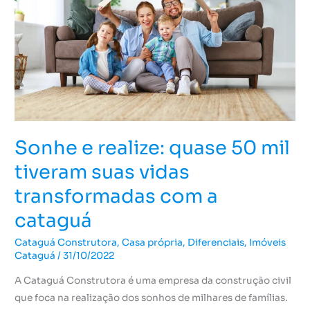
50
mil
tiveram
suas
vidas
transformadas
com
a
Sonhe e realize: quase 50 mil
cataguá
tiveram suas vidas
transformadas com a
cataguá
Cataguá Construtora
,
Casa própria
,
Diferenciais
,
Imóveis
Cataguá
/
31/10/2022
A Cataguá Construtora é uma empresa da construção civil
que foca na realização dos sonhos de milhares de famílias.