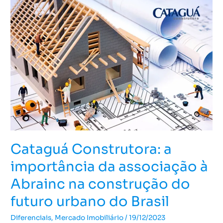
Cataguá
Construtora:
a
importância
da
associação
à
Abrainc
na
construção
do
futuro
Cataguá Construtora: a
urbano
importância da associação à
do
Brasil
Abrainc na construção do
futuro urbano do Brasil
Diferenciais
,
Mercado Imobiliário
/
19/12/2023