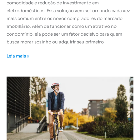
comodidade e redução de investimento em
eletrodomésticos. Essa solução vem se tornando cada vez
mais comum entre os novos compradores do mercado
imobiliário. Além de funcionar como um atrativo no
condomínio, ela pode ser um fator decisivo para quem
busca morar sozinho ou adquirir seu primeiro
Leia mais »
Mobilidade
Urbana
na
localização
do
condomínio,
qual
a