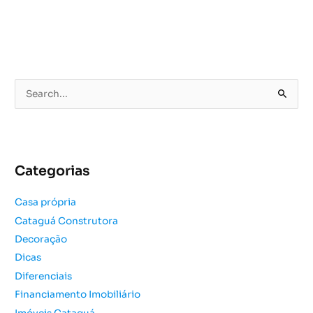
P
e
s
q
u
Categorias
i
s
Casa própria
a
Cataguá Construtora
r
Decoração
p
o
Dicas
r
Diferenciais
:
Financiamento Imobiliário