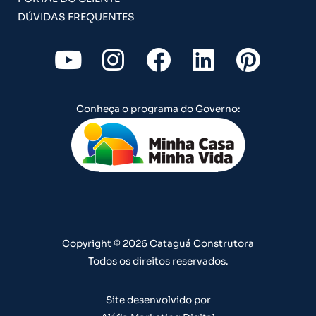
DÚVIDAS FREQUENTES
Y
I
F
L
P
o
n
a
i
i
u
s
c
n
n
Conheça o programa do Governo:
t
t
e
k
t
u
a
b
e
e
b
g
o
d
r
e
r
o
i
e
a
k
n
s
m
t
Copyright © 2026 Cataguá Construtora
Todos os direitos reservados.
Site desenvolvido por