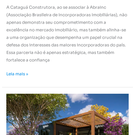
A Cataguá Construtora, ao se associar à Abrainc
(Associação Brasileira de Incorporadoras Imobiliárias), não
apenas demonstra seu comprometimento com a
excelência no mercado imobiliário, mas também alinha-se
a uma organização que desempenha um papel crucial na
defesa dos interesses das maiores incorporadoras do país.
Essa parceria não é apenas estratégica, mas também
fortalece a confiança
Leia mais »
Como
funciona
o
mercadinho
dentro
do