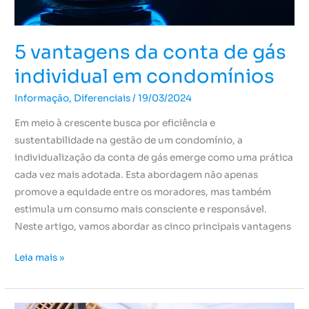
condomínios
5 vantagens da conta de gás
individual em condomínios
Informação
,
Diferenciais
/
19/03/2024
Em meio à crescente busca por eficiência e
sustentabilidade na gestão de um condomínio, a
individualização da conta de gás emerge como uma prática
cada vez mais adotada. Esta abordagem não apenas
promove a equidade entre os moradores, mas também
estimula um consumo mais consciente e responsável.
Neste artigo, vamos abordar as cinco principais vantagens
Leia mais »