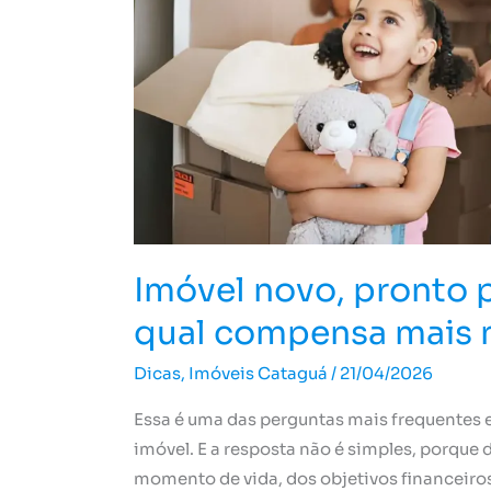
qual
compensa
mais
no
longo
prazo?
Imóvel novo, pronto 
qual compensa mais 
Dicas
,
Imóveis Cataguá
/
21/04/2026
Essa é uma das perguntas mais frequentes
imóvel. E a resposta não é simples, porque
momento de vida, dos objetivos financeiros