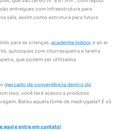
as, que vão de 60 m² a 67,4 m², com layout
 são entregues com infraestrutura para
na sala, assim como estrutura para futura
kids para as crianças,
academia indoor
e ao ar
nnis, quiosques com churrasqueira e lareira
opeira, que podem ser utilizados
 o
mercado de conveniência dentro do
om isso, você terá acesso a produtos
 garagem. Bateu aquela fome de madrugada? É só
e aqui e entre em contato!