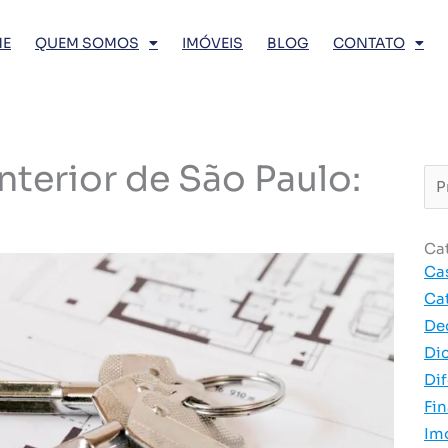
E
QUEM SOMOS
IMÓVEIS
BLOG
CONTATO
nterior de São Paulo:
Pro
…
Ca
Ca
Ca
De
Di
Dif
Fi
Im