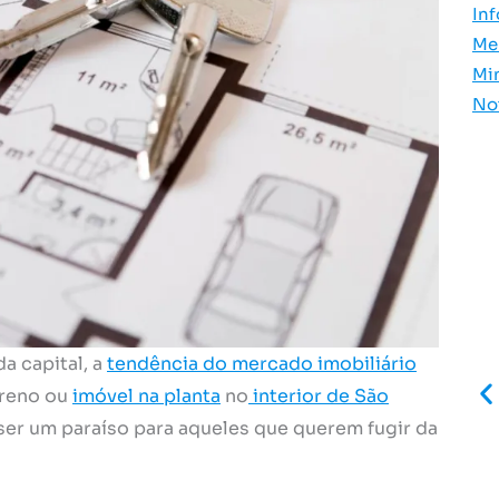
In
Me
Mi
No
a capital, a
tendência do mercado imobiliário
rreno ou
imóvel na planta
no
interior de São
ser um paraíso para aqueles que querem fugir da