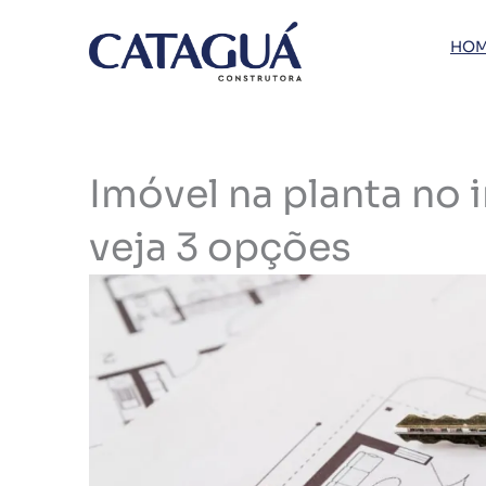
Ir
para
HOM
o
conteúdo
Imóvel na planta no i
veja 3 opções