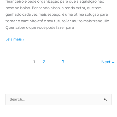
financeiro e pede organização para que a aquisição não
pese no bolso. Pensando nisso, a renda extra, que tem
ganhado cada vez mais espaço, é uma ótima solução para
tornar o caminho até o seu futuro lar muito mais tranquilo.
Quer saber o que você pode fazer para
Leia mais »
1
2
…
7
Next
→
P
e
s