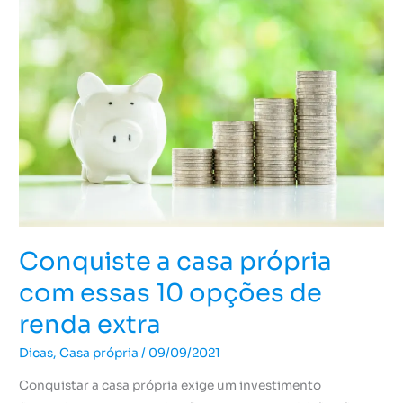
a
casa
própria
com
essas
10
opções
de
renda
extra
Conquiste a casa própria
com essas 10 opções de
renda extra
Dicas
,
Casa própria
/
09/09/2021
Conquistar a casa própria exige um investimento