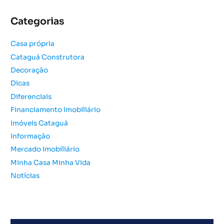
q
u
Categorias
i
s
Casa própria
a
Cataguá Construtora
r
Decoração
p
o
Dicas
r
Diferenciais
:
Financiamento Imobiliário
Imóveis Cataguá
Informação
Mercado Imobiliário
Minha Casa Minha Vida
Notícias