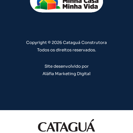
u
a
b
e
e
b
g
o
d
r
e
r
o
i
e
a
k
n
s
m
t
Copyright © 2026 Cataguá Construtora
Todos os direitos reservados.
Site desenvolvido por
Aláfia Marketing Digital