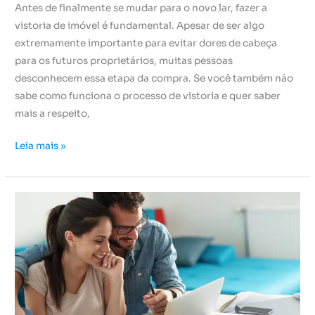
Antes de finalmente se mudar para o novo lar, fazer a
vistoria de imóvel é fundamental. Apesar de ser algo
extremamente importante para evitar dores de cabeça
para os futuros proprietários, muitas pessoas
desconhecem essa etapa da compra. Se você também não
sabe como funciona o processo de vistoria e quer saber
mais a respeito,
Leia mais »
Entenda
como
funciona
um
financiamento
Caixa