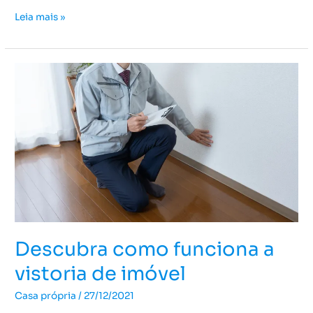
Leia mais »
Descubra
como
funciona
a
vistoria
de
imóvel
Descubra como funciona a
vistoria de imóvel
Casa própria
/
27/12/2021