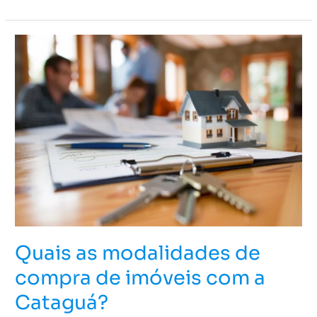
Quais
as
modalidades
de
compra
de
imóveis
com
a
Cataguá?
Quais as modalidades de
compra de imóveis com a
Cataguá?