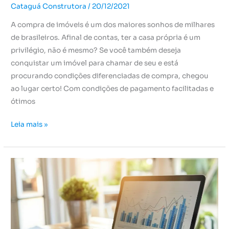
Cataguá Construtora
/
20/12/2021
A compra de imóveis é um dos maiores sonhos de milhares
de brasileiros. Afinal de contas, ter a casa própria é um
privilégio, não é mesmo? Se você também deseja
conquistar um imóvel para chamar de seu e está
procurando condições diferenciadas de compra, chegou
ao lugar certo! Com condições de pagamento facilitadas e
ótimos
Leia mais »
O
que
esperar
do
mercado
imobiliário