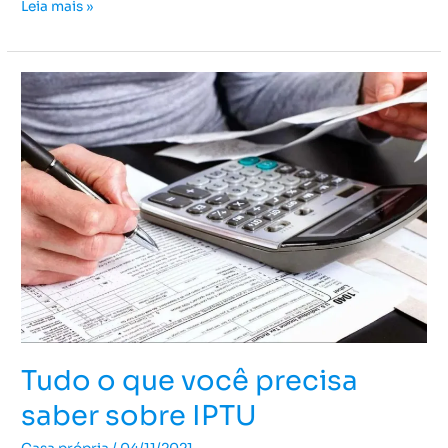
Leia mais »
Tudo
o
que
você
precisa
saber
sobre
IPTU
Tudo o que você precisa
saber sobre IPTU