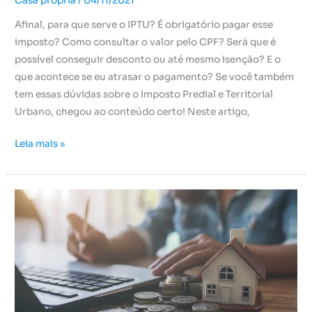
Casa própria
/
04/11/2021
Afinal, para que serve o IPTU? É obrigatório pagar esse
imposto? Como consultar o valor pelo CPF? Será que é
possível conseguir desconto ou até mesmo isenção? E o
que acontece se eu atrasar o pagamento? Se você também
tem essas dúvidas sobre o Imposto Predial e Territorial
Urbano, chegou ao conteúdo certo! Neste artigo,
Leia mais »
MEI
pode
financiar
imóvel?
Descubra
aqui!