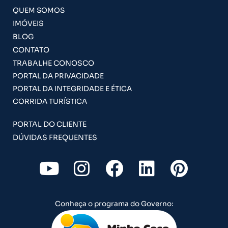
QUEM SOMOS
IMÓVEIS
BLOG
CONTATO
TRABALHE CONOSCO
PORTAL DA PRIVACIDADE
PORTAL DA INTEGRIDADE E ÉTICA
CORRIDA TURÍSTICA
PORTAL DO CLIENTE
DÚVIDAS FREQUENTES
Y
I
F
L
P
o
n
a
i
i
u
s
c
n
n
Conheça o programa do Governo:
t
t
e
k
t