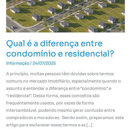
condomínio
e
residencial?
Qual é a diferença entre
condomínio e residencial?
Informação
/
24/07/2025
A princípio, muitas pessoas têm dúvidas sobre termos
comuns no mercado imobiliário, especialmente quando o
assunto é entender a diferença entre “condomínio” e
“residencial”. Dessa forma, esses conceitos são
frequentemente usados, por vezes de forma
intercambiável, podendo mesmo gerar confusão entre
compradores e moradores. Sendo assim, preparamos este
artigo para esclarecer esses termos e as […]