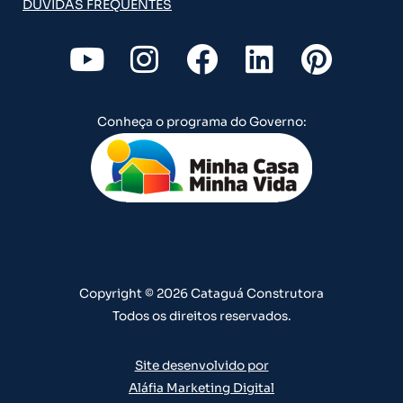
DÚVIDAS FREQUENTES
Y
I
F
L
P
o
n
a
i
i
u
s
c
n
n
Conheça o programa do Governo:
t
t
e
k
t
u
a
b
e
e
b
g
o
d
r
e
r
o
i
e
a
k
n
s
m
t
Copyright © 2026 Cataguá Construtora
Todos os direitos reservados.
Site desenvolvido por
Aláfia Marketing Digital