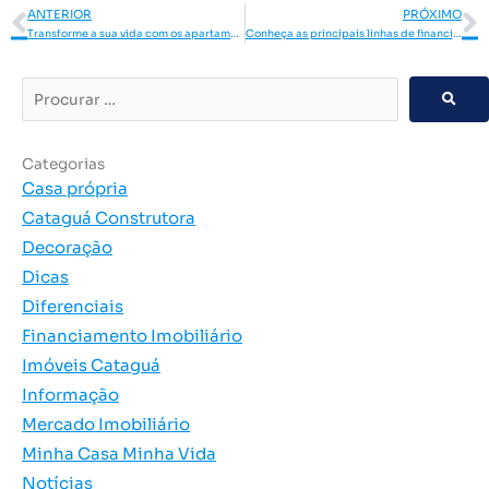
Anterior
P
ANTERIOR
PRÓXIMO
Transforme a sua vida com os apartamentos do condomínio Gaudí!
Conheça as principais linhas de financiamento imobiliário
Procurar
…
Categorias
Casa própria
Cataguá Construtora
Decoração
Dicas
Diferenciais
Financiamento Imobiliário
Imóveis Cataguá
Informação
Mercado Imobiliário
Minha Casa Minha Vida
Notícias