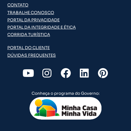
CONTATO
TRABALHE CONOSCO
PORTAL DA PRIVACIDADE
PORTAL DA INTEGRIDADE E ÉTICA
CORRIDA TURÍSTICA
PORTAL DO CLIENTE
DÚVIDAS FREQUENTES
Y
I
F
L
P
o
n
a
i
i
u
s
c
n
n
Conheça o programa do Governo:
t
t
e
k
t
u
a
b
e
e
b
g
o
d
r
e
r
o
i
e