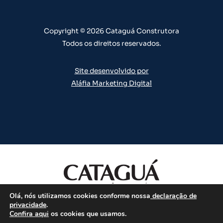
a
k
n
s
m
t
Copyright © 2026 Cataguá Construtora
Todos os direitos reservados.
Site desenvolvido por
Aláfia Marketing Digital
Olá, nós utilizamos cookies conforme nossa
declaração de
Todos os direitos reservados.
privacidade
.
Confira aqui
os cookies que usamos.