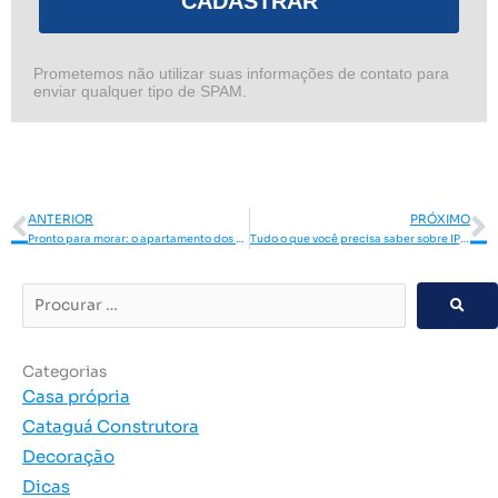
CADASTRAR
Prometemos não utilizar suas informações de contato para
enviar qualquer tipo de SPAM.
Anterior
P
ANTERIOR
PRÓXIMO
Pronto para morar: o apartamento dos sonhos está no condomínio Monet!
Tudo o que você precisa saber sobre IPTU
Procurar
…
Categorias
Casa própria
Cataguá Construtora
Decoração
Dicas