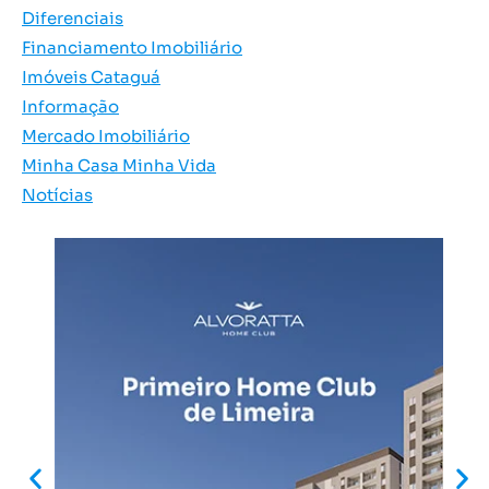
Diferenciais
Financiamento Imobiliário
Imóveis Cataguá
Informação
Mercado Imobiliário
Minha Casa Minha Vida
Notícias