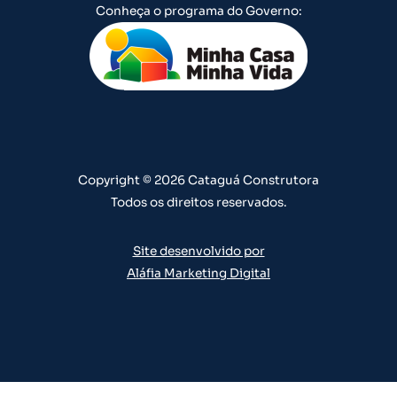
u
s
c
n
n
Conheça o programa do Governo:
t
t
e
k
t
u
a
b
e
e
b
g
o
d
r
e
r
o
i
e
a
k
n
s
m
t
Copyright © 2026 Cataguá Construtora
Todos os direitos reservados.
Site desenvolvido por
Aláfia Marketing Digital