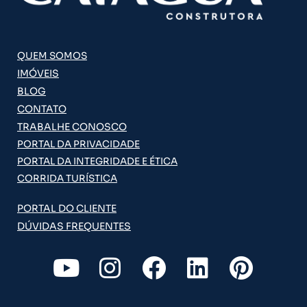
QUEM SOMOS
IMÓVEIS
BLOG
CONTATO
TRABALHE CONOSCO
PORTAL DA PRIVACIDADE
PORTAL DA INTEGRIDADE E ÉTICA
CORRIDA TURÍSTICA
PORTAL DO CLIENTE
DÚVIDAS FREQUENTES
Y
I
F
L
P
o
n
a
i
i