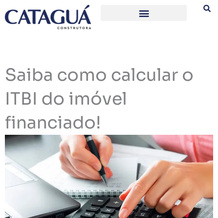
Ir
para
o
conteúdo
Saiba como calcular o
ITBI do imóvel
financiado!