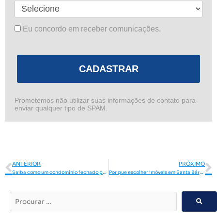
Eu concordo em receber comunicações.
CADASTRAR
Prometemos não utilizar suas informações de contato para
enviar qualquer tipo de SPAM.
Anterior
P
ANTERIOR
PRÓXIMO
Saiba como um condomínio fechado pode aumentar sua qualidade de vida
Por que escolher imóveis em Santa Bárbara d’Oeste?
Procurar
…