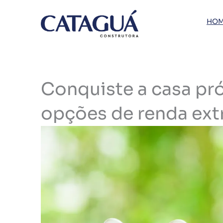
Ir
para
HOM
o
conteúdo
Conquiste a casa pr
opções de renda ext