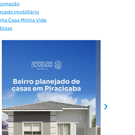
formação
rcado Imobiliário
nha Casa Minha Vida
tícias