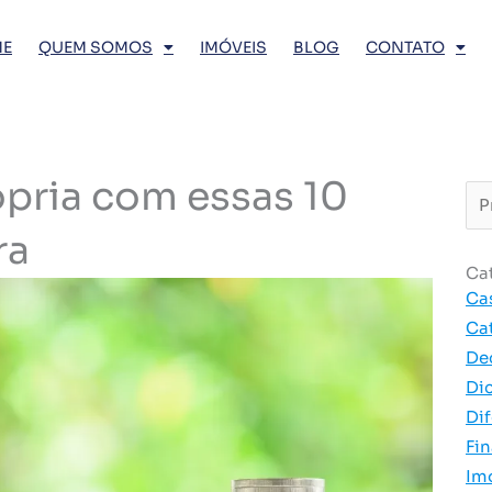
E
QUEM SOMOS
IMÓVEIS
BLOG
CONTATO
ópria com essas 10
Pro
…
ra
Ca
Ca
Ca
De
Di
Dif
Fi
Im