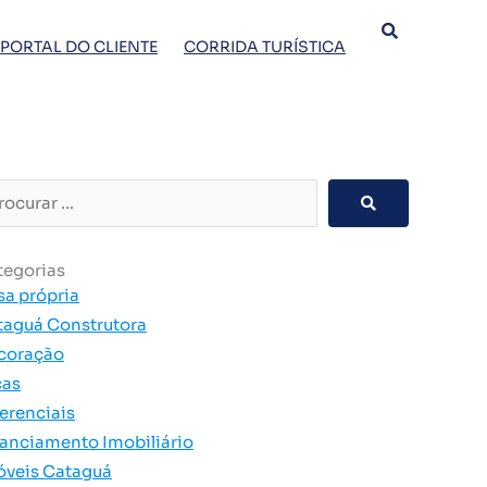
PORTAL DO CLIENTE
CORRIDA TURÍSTICA
curar
tegorias
sa própria
taguá Construtora
coração
cas
erenciais
nanciamento Imobiliário
óveis Cataguá