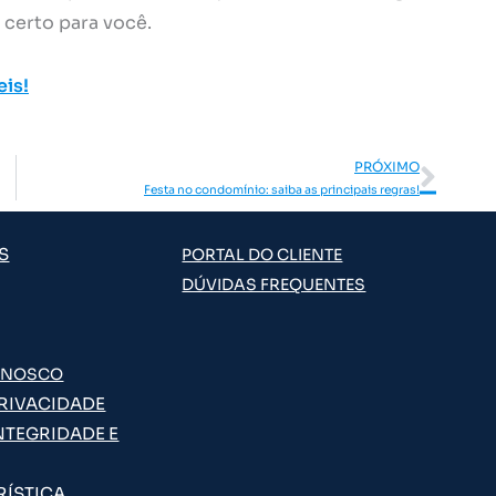
certo para você.
eis!
Pró
PRÓXIMO
Festa no condomínio: saiba as principais regras!
S
PORTAL DO CLIENTE
DÚVIDAS FREQUENTES
ONOSCO
PRIVACIDADE
NTEGRIDADE E
RÍSTICA