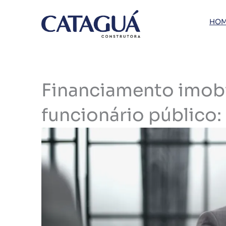
Ir
para
HOM
o
conteúdo
Financiamento imobi
funcionário público