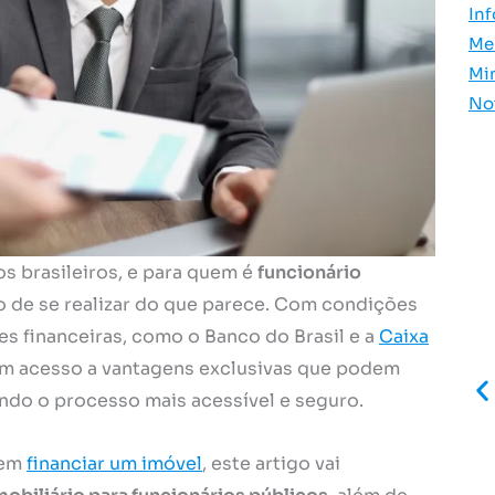
In
Me
Mi
No
s brasileiros, e para quem é
funcionário
o de se realizar do que parece. Com condições
es financeiras, como o Banco do Brasil e a
Caixa
têm acesso a vantagens exclusivas que podem
ando o processo mais acessível e seguro.
 em
financiar um imóvel
, este artigo vai