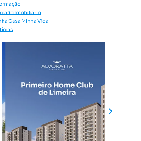
formação
rcado Imobiliário
nha Casa Minha Vida
tícias