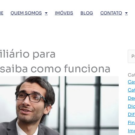
E
QUEM SOMOS
IMÓVEIS
BLOG
CONTATO
liário para
Pro
…
: saiba como funciona
Ca
Ca
Ca
De
Di
Dif
Fi
Im