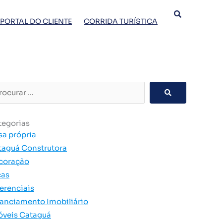
PORTAL DO CLIENTE
CORRIDA TURÍSTICA
curar
tegorias
sa própria
taguá Construtora
coração
cas
erenciais
nanciamento Imobiliário
óveis Cataguá