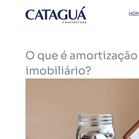
Ir
para
HOM
o
conteúdo
O que é amortização
imobiliário?