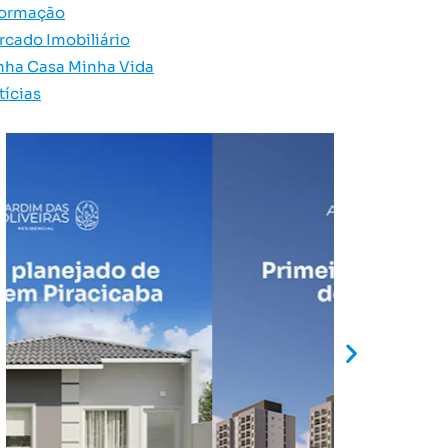
formação
rcado Imobiliário
nha Casa Minha Vida
tícias