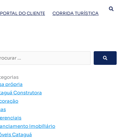
PORTAL DO CLIENTE
CORRIDA TURÍSTICA
curar
tegorias
sa própria
taguá Construtora
coração
cas
erenciais
nanciamento Imobiliário
óveis Cataguá