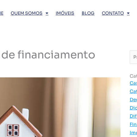
E
QUEM SOMOS
IMÓVEIS
BLOG
CONTATO
 de financiamento
Pro
…
Ca
Ca
Ca
De
Di
Dif
Fi
Im