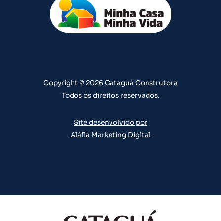
u
a
b
e
e
b
g
o
d
r
e
r
o
i
e
a
k
n
s
m
t
Copyright © 2026 Cataguá Construtora
Todos os direitos reservados.
Site desenvolvido por
Aláfia Marketing Digital