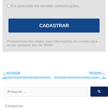
Eu concordo em receber comunicações.
CADASTRAR
Prometemos não utilizar suas informações de contato para
enviar qualquer tipo de SPAM.
Anterior
P
ANTERIOR
PRÓXIMO
Caixa lançará linha de financiamento imobiliário com juros menores
10 truques simples para deixar a casa sempre limpa
Procurar
…
Categorias