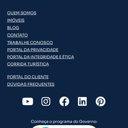
QUEM SOMOS
IMÓVEIS
BLOG
CONTATO
TRABALHE CONOSCO
PORTAL DA PRIVACIDADE
PORTAL DA INTEGRIDADE E ÉTICA
CORRIDA TURÍSTICA
PORTAL DO CLIENTE
DÚVIDAS FREQUENTES
Y
I
F
L
P
o
n
a
i
i
u
s
c
n
n
Conheça o programa do Governo:
t
t
e
k
t