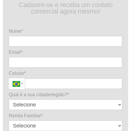
Cadastre-se e receba um contato
comercial agora mesmo!
Nome*
Email*
Celular*
Qual é a sua cidade/região?*
Renda Familiar*