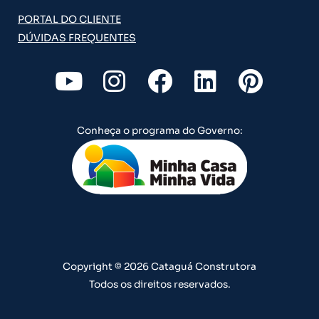
PORTAL DO CLIENTE
DÚVIDAS FREQUENTES
Y
I
F
L
P
o
n
a
i
i
u
s
c
n
n
Conheça o programa do Governo:
t
t
e
k
t
u
a
b
e
e
b
g
o
d
r
e
r
o
i
e
a
k
n
s
m
t
Copyright © 2026 Cataguá Construtora
Todos os direitos reservados.