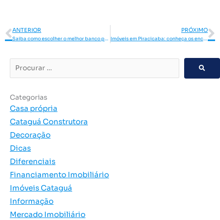
Anterior
P
ANTERIOR
PRÓXIMO
Saiba como escolher o melhor banco para financiamento imobiliário
Imóveis em Piracicaba: conheça os encantos do Città di Lucca!
Procurar
…
Categorias
Casa própria
Cataguá Construtora
Decoração
Dicas
Diferenciais
Financiamento Imobiliário
Imóveis Cataguá
Informação
Mercado Imobiliário