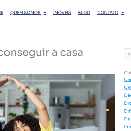
E
QUEM SOMOS
IMÓVEIS
BLOG
CONTATO
conseguir a casa
Pro
…
Ca
Ca
Ca
De
Di
Dif
Fi
Im