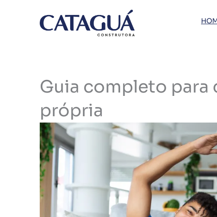
Ir
para
HOM
o
conteúdo
Guia completo para 
própria