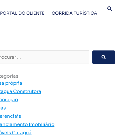
PORTAL DO CLIENTE
CORRIDA TURÍSTICA
curar
tegorias
sa própria
taguá Construtora
coração
cas
erenciais
nanciamento Imobiliário
óveis Cataguá