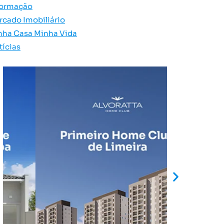
formação
rcado Imobiliário
nha Casa Minha Vida
tícias