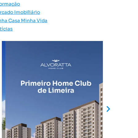
formação
rcado Imobiliário
nha Casa Minha Vida
tícias