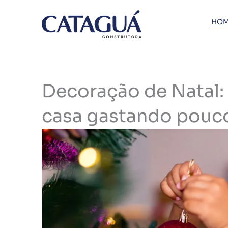
Ir
para
HOM
o
conteúdo
Decoração de Natal: 
casa gastando pouc