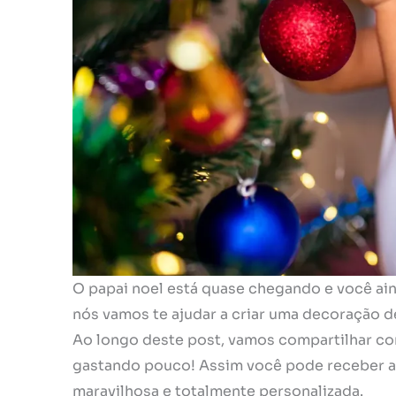
O papai noel está quase chegando e você ai
nós vamos te ajudar a criar uma decoração de
Ao longo deste post, vamos compartilhar co
gastando pouco! Assim você pode receber a
maravilhosa e totalmente personalizada.