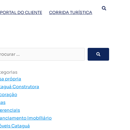
PORTAL DO CLIENTE
CORRIDA TURÍSTICA
curar
tegorias
sa própria
taguá Construtora
coração
cas
erenciais
nanciamento Imobiliário
óveis Cataguá