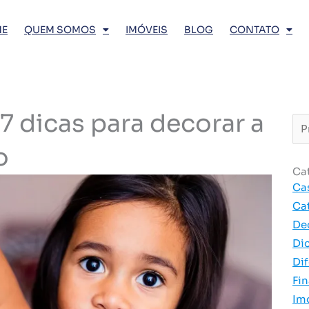
E
QUEM SOMOS
IMÓVEIS
BLOG
CONTATO
7 dicas para decorar a
Pro
…
o
Ca
Ca
Ca
De
Di
Dif
Fi
Im