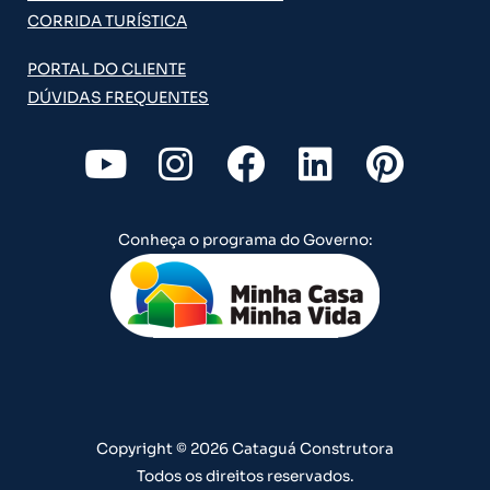
CORRIDA TURÍSTICA
PORTAL DO CLIENTE
DÚVIDAS FREQUENTES
Y
I
F
L
P
o
n
a
i
i
u
s
c
n
n
Conheça o programa do Governo:
t
t
e
k
t
u
a
b
e
e
b
g
o
d
r
e
r
o
i
e
a
k
n
s
m
t
Copyright © 2026 Cataguá Construtora
Todos os direitos reservados.