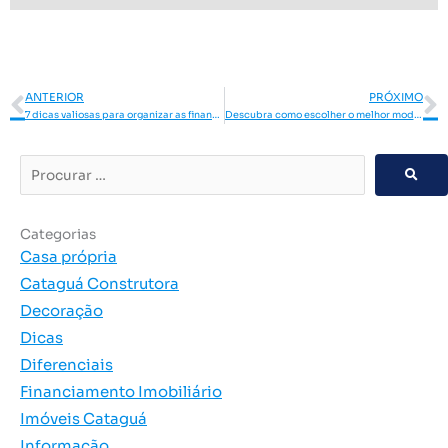
Anterior
P
ANTERIOR
PRÓXIMO
7 dicas valiosas para organizar as finanças em tempos de crise
Descubra como escolher o melhor modelo de box para o seu banheiro!
Procurar
…
Categorias
Casa própria
Cataguá Construtora
Decoração
Dicas
Diferenciais
Financiamento Imobiliário
Imóveis Cataguá
Informação