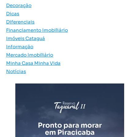
Decoração
Dicas
Diferenciais
Financiamento Imobiliário
Imóveis Cataguá
Informação
Mercado Imobiliário
Minha Casa Minha Vida
Notícias