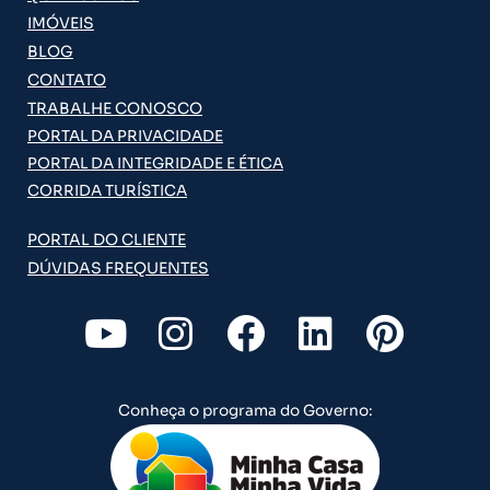
IMÓVEIS
BLOG
CONTATO
TRABALHE CONOSCO
PORTAL DA PRIVACIDADE
PORTAL DA INTEGRIDADE E ÉTICA
CORRIDA TURÍSTICA
PORTAL DO CLIENTE
DÚVIDAS FREQUENTES
Y
I
F
L
P
o
n
a
i
i
u
s
c
n
n
Conheça o programa do Governo:
t
t
e
k
t
u
a
b
e
e