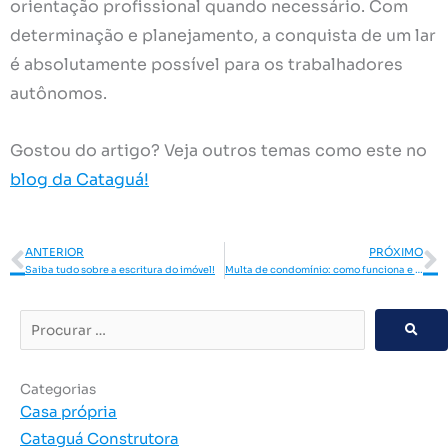
orientação profissional quando necessário.
Com
determinação e planejamento, a conquista de um lar
é absolutamente possível para os trabalhadores
autônomos.
Gostou do artigo? Veja outros temas como este no
blog da Cataguá!
Anterior
P
ANTERIOR
PRÓXIMO
Saiba tudo sobre a escritura do imóvel!
Multa de condomínio: como funciona e o que fazer?
Procurar
…
Categorias
Casa própria
Cataguá Construtora