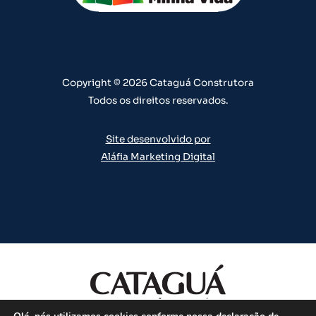
b
g
o
d
r
e
r
o
i
e
a
k
n
s
m
t
Copyright © 2026 Cataguá Construtora
Todos os direitos reservados.
Site desenvolvido por
Aláfia Marketing Digital