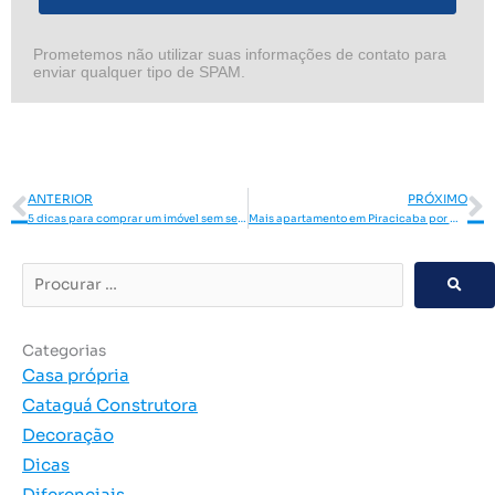
Prometemos não utilizar suas informações de contato para
enviar qualquer tipo de SPAM.
Anterior
P
ANTERIOR
PRÓXIMO
5 dicas para comprar um imóvel sem se endividar!
Mais apartamento em Piracicaba por menos preço é no Città di Lucca
Procurar
…
Categorias
Casa própria
Cataguá Construtora
Decoração
Dicas
Diferenciais