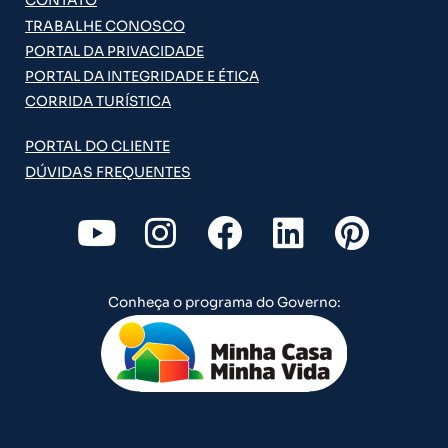
CONTATO
TRABALHE CONOSCO
PORTAL DA PRIVACIDADE
PORTAL DA INTEGRIDADE E ÉTICA
CORRIDA TURÍSTICA
PORTAL DO CLIENTE
DÚVIDAS FREQUENTES
Y
I
F
L
P
o
n
a
i
i
u
s
c
n
n
Conheça o programa do Governo:
t
t
e
k
t
u
a
b
e
e
b
g
o
d
r
e
r
o
i
e