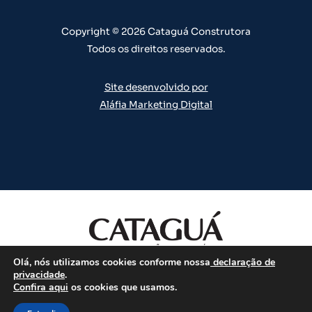
a
k
n
s
m
t
Copyright © 2026 Cataguá Construtora
Todos os direitos reservados.
Site desenvolvido por
Aláfia Marketing Digital
Olá, nós utilizamos cookies conforme nossa
declaração de
Todos os direitos reservados.
privacidade
.
Confira aqui
os cookies que usamos.