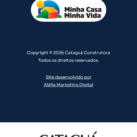
t
t
e
k
t
u
a
b
e
e
b
g
o
d
r
e
r
o
i
e
a
k
n
s
m
t
Copyright © 2026 Cataguá Construtora
Todos os direitos reservados.
Site desenvolvido por
Aláfia Marketing Digital