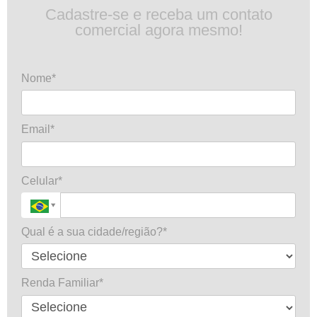
Cadastre-se e receba um contato
comercial agora mesmo!
Nome*
Email*
Celular*
Qual é a sua cidade/região?*
Renda Familiar*