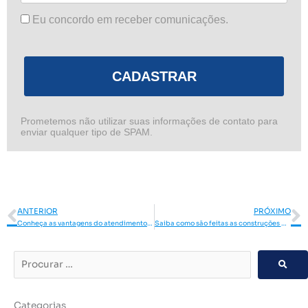
Eu concordo em receber comunicações.
CADASTRAR
Prometemos não utilizar suas informações de contato para
enviar qualquer tipo de SPAM.
Anterior
P
ANTERIOR
PRÓXIMO
Conheça as vantagens do atendimento Cataguá!
Saiba como são feitas as construções da Cataguá
Procurar
…
Categorias