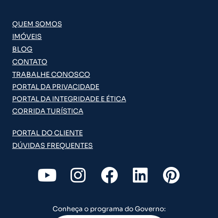
QUEM SOMOS
IMÓVEIS
BLOG
CONTATO
TRABALHE CONOSCO
PORTAL DA PRIVACIDADE
PORTAL DA INTEGRIDADE E ÉTICA
CORRIDA TURÍSTICA
PORTAL DO CLIENTE
DÚVIDAS FREQUENTES
Y
I
F
L
P
o
n
a
i
i
u
s
c
n
n
Conheça o programa do Governo: