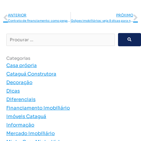
Anterior
P
ANTERIOR
PRÓXIMO
Contrato de financiamento: como pegar, quem assina e o que precisa para registrar
Golpes imobiliários: veja 8 dicas para não ser enganado
Procurar
…
Categorias
Casa própria
Cataguá Construtora
Decoração
Dicas
Diferenciais
Financiamento Imobiliário
Imóveis Cataguá
Informação
Mercado Imobiliário