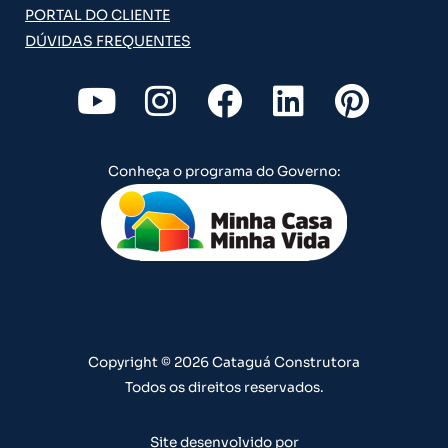
PORTAL DO CLIENTE
DÚVIDAS FREQUENTES
Y
I
F
L
P
o
n
a
i
i
u
s
c
n
n
Conheça o programa do Governo:
t
t
e
k
t
u
a
b
e
e
b
g
o
d
r
e
r
o
i
e
a
k
n
s
m
t
Copyright © 2026 Cataguá Construtora
Todos os direitos reservados.
Site desenvolvido por