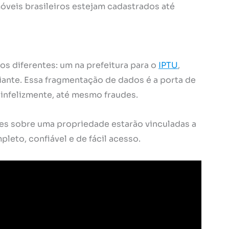
móveis brasileiros estejam cadastrados até
os diferentes: um na prefeitura para o
IPTU
,
diante. Essa fragmentação de dados é a porta de
, infelizmente, até mesmo fraudes.
ões sobre uma propriedade estarão vinculadas a
leto, confiável e de fácil acesso.