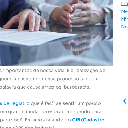
In
Me
Mi
No
importantes da nossa vida. É a realização de
quem já passou por esse processo sabe que,
alavra que causa arrepios: burocracia.
 de registro
que é fácil se sentir um pouco
 uma grande mudança está acontecendo para
e para você. Estamos falando do
CIB (Cadastro