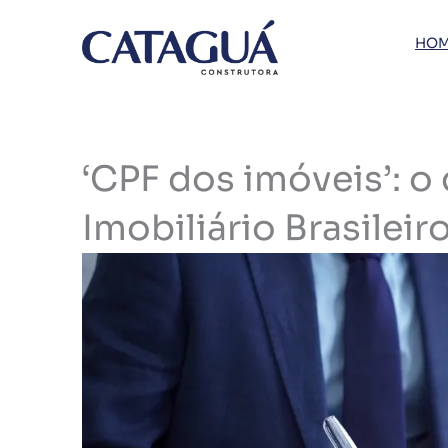
Ir
para
HOM
o
conteúdo
‘CPF dos imóveis’: o
Imobiliário Brasileir