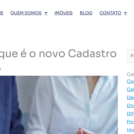
E
QUEM SOMOS
IMÓVEIS
BLOG
CONTATO
 que é o novo Cadastro
Pro
…
o
Ca
Ca
Ca
De
Di
Dif
Fi
Im