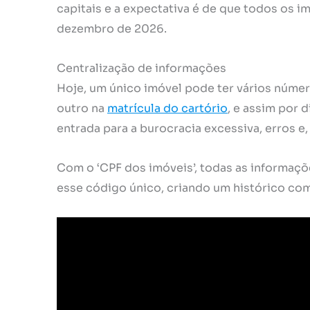
capitais e a expectativa é de que todos os i
dezembro de 2026.
Centralização de informações
Hoje, um único imóvel pode ter vários númer
outro na
matrícula do cartório
, e assim por 
entrada para a burocracia excessiva, erros e
Com o ‘CPF dos imóveis’, todas as informaç
esse código único, criando um histórico comp