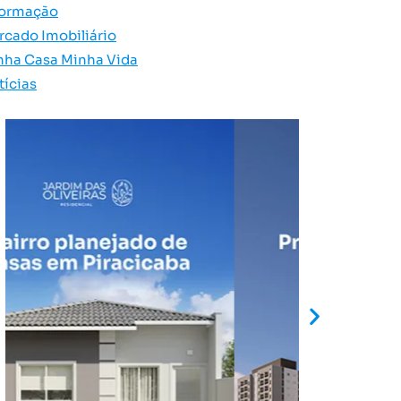
formação
rcado Imobiliário
nha Casa Minha Vida
tícias