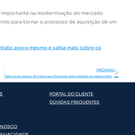
so importante na modernização do mercado
lhando para tornar o processo de aquisição de um
ontato agora mesmo e saiba mais sobre os
Pró
PRÓXIMO
Veja novas regras da Caixa para financiar dois imóveis ao mesmo tempo!
S
PORTAL DO CLIENTE
DÚVIDAS FREQUENTES
ONOSCO
PRIVACIDADE