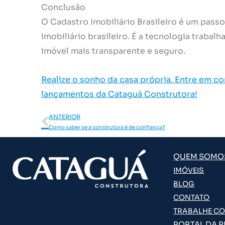
Conclusão
O Cadastro Imobiliário Brasileiro é um pas
imobiliário brasileiro. É a tecnologia traba
imóvel mais transparente e seguro.
Realize o sonho da casa própria. Entre em c
lançamentos da Cataguá Construtora!
Anterior
ANTERIOR
Como saber se a construtora é de confiança?
QUEM SOMO
IMÓVEIS
BLOG
CONTATO
TRABALHE C
PORTAL DA 