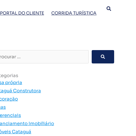
PORTAL DO CLIENTE
CORRIDA TURÍSTICA
curar
tegorias
sa própria
taguá Construtora
coração
cas
erenciais
nanciamento Imobiliário
óveis Cataguá