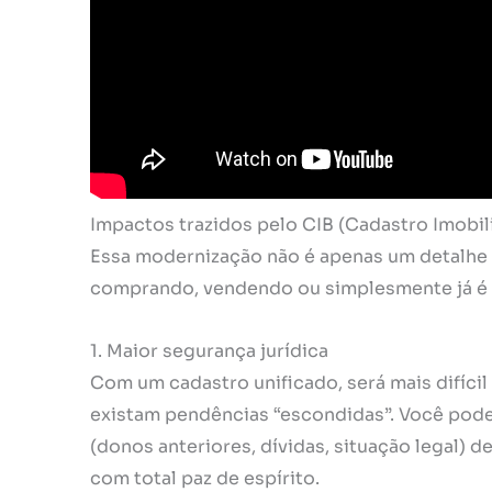
Impactos trazidos pelo CIB (Cadastro Imobili
Essa modernização não é apenas um detalhe 
comprando, vendendo ou simplesmente já é d
1. Maior segurança jurídica
Com um cadastro unificado, será mais difíci
existam pendências “escondidas”. Você poder
(donos anteriores, dívidas, situação legal) 
com total paz de espírito.