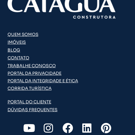
QUEM SOMOS
IMÓVEIS
BLOG
CONTATO
TRABALHE CONOSCO
PORTAL DA PRIVACIDADE
PORTAL DA INTEGRIDADE E ÉTICA
CORRIDA TURÍSTICA
PORTAL DO CLIENTE
DÚVIDAS FREQUENTES
Y
I
F
L
P
o
n
a
i
i