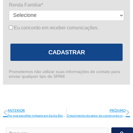
Renda Familiar*
Eu concordo em receber comunicações.
CADASTRAR
Prometemos não utilizar suas informações de contato para
enviar qualquer tipo de SPAM.
Anterior
P
ANTERIOR
PRÓXIMO
Por que escolher imóveis em Santa Bárbara d’Oeste?
Crescimento do setor da construção civil favorece compra de imóveis
Procurar