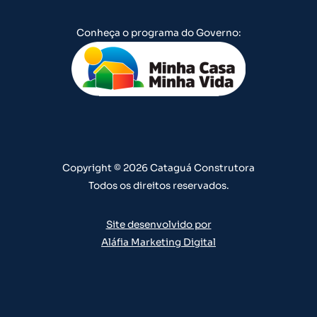
u
s
c
n
n
Conheça o programa do Governo:
t
t
e
k
t
u
a
b
e
e
b
g
o
d
r
e
r
o
i
e
a
k
n
s
m
t
Copyright © 2026 Cataguá Construtora
Todos os direitos reservados.
Site desenvolvido por
Aláfia Marketing Digital