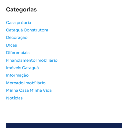
u
Categorias
i
s
Casa própria
a
Cataguá Construtora
r
Decoração
p
o
Dicas
r
Diferenciais
:
Financiamento Imobiliário
Imóveis Cataguá
Informação
Mercado Imobiliário
Minha Casa Minha Vida
Notícias