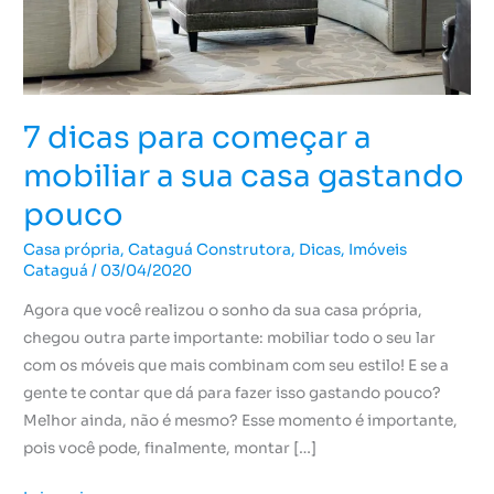
sua
casa
gastando
pouco
7 dicas para começar a
mobiliar a sua casa gastando
pouco
Casa própria
,
Cataguá Construtora
,
Dicas
,
Imóveis
Cataguá
/
03/04/2020
Agora que você realizou o sonho da sua casa própria,
chegou outra parte importante: mobiliar todo o seu lar
com os móveis que mais combinam com seu estilo! E se a
gente te contar que dá para fazer isso gastando pouco?
Melhor ainda, não é mesmo? Esse momento é importante,
pois você pode, finalmente, montar […]