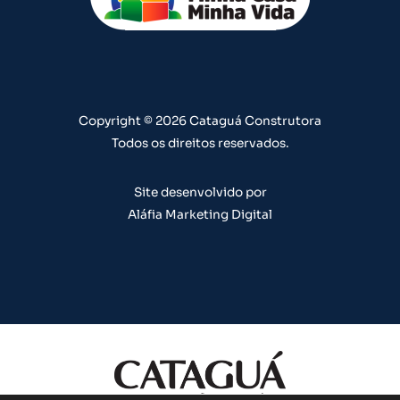
u
a
b
e
e
b
g
o
d
r
e
r
o
i
e
a
k
n
s
m
t
Copyright © 2026 Cataguá Construtora
Todos os direitos reservados.
Site desenvolvido por
Aláfia Marketing Digital