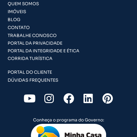
QUEM SOMOS
IMÓVEIS
BLOG
CONTATO
TRABALHE CONOSCO
PORTAL DA PRIVACIDADE
PORTAL DA INTEGRIDADE E ÉTICA
CORRIDA TURÍSTICA
PORTAL DO CLIENTE
DÚVIDAS FREQUENTES
Y
I
F
L
P
o
n
a
i
i
u
s
c
n
n
Conheça o programa do Governo:
t
t
e
k
t