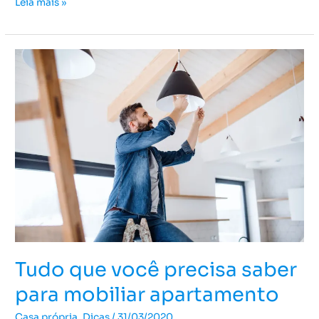
Leia mais »
Tudo
que
você
precisa
saber
para
mobiliar
apartamento
Tudo que você precisa saber
para mobiliar apartamento
Casa própria
,
Dicas
/
31/03/2020