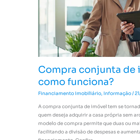
é
e
como
funciona?
Compra conjunta de i
como funciona?
Financiamento Imobiliário
,
Informação
/
21
A compra conjunta de imóvel tem se tornado
quem deseja adquirir a casa própria sem ar
modelo de compra permite que duas ou mai
facilitando a divisão de despesas e aumen