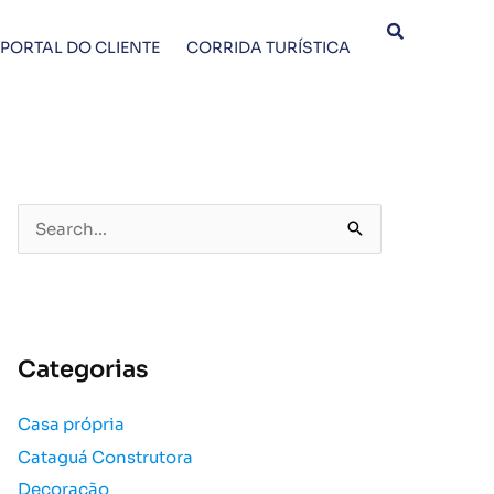
PORTAL DO CLIENTE
CORRIDA TURÍSTICA
P
e
s
q
u
Categorias
i
s
Casa própria
a
Cataguá Construtora
r
p
Decoração