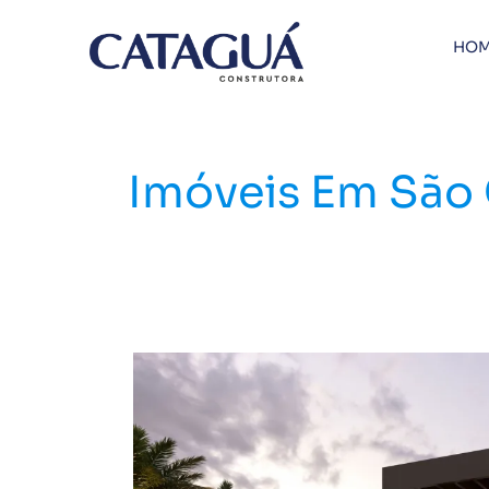
Ir
para
HOM
o
conteúdo
Imóveis Em São 
Faixa
4
do
Minha
Casa