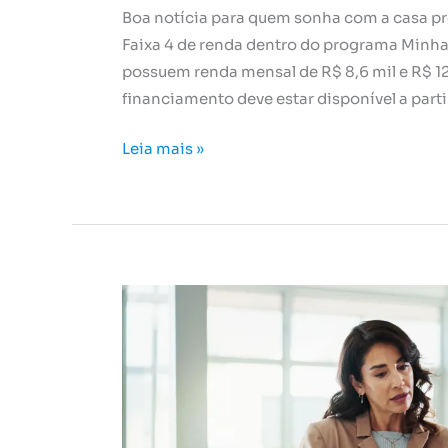
Boa notícia para quem sonha com a casa pr
Faixa 4 de renda dentro do programa Minha 
possuem renda mensal de R$ 8,6 mil e R$ 12 
financiamento deve estar disponível a parti
Leia mais »
Compra
conjunta
de
imóvel:
o
que