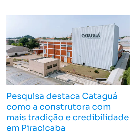
Pesquisa
destaca
Cataguá
como
a
construtora
com
mais
tradição
e
Pesquisa destaca Cataguá
credibilidade
em
como a construtora com
Piracicaba
mais tradição e credibilidade
em Piracicaba