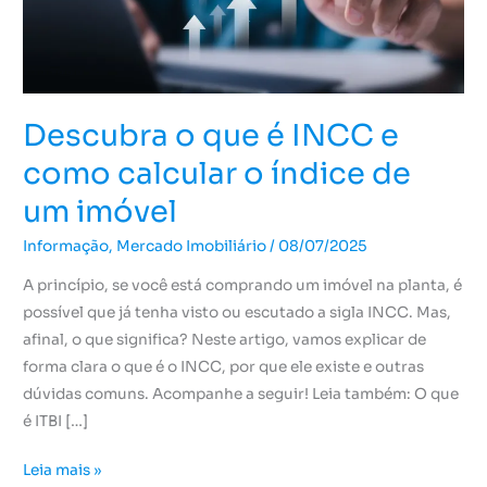
calcular
o
índice
de
um
Descubra o que é INCC e
imóvel
como calcular o índice de
um imóvel
Informação
,
Mercado Imobiliário
/
08/07/2025
A princípio, se você está comprando um imóvel na planta, é
possível que já tenha visto ou escutado a sigla INCC. Mas,
afinal, o que significa? Neste artigo, vamos explicar de
forma clara o que é o INCC, por que ele existe e outras
dúvidas comuns. Acompanhe a seguir! Leia também: O que
é ITBI […]
Leia mais »