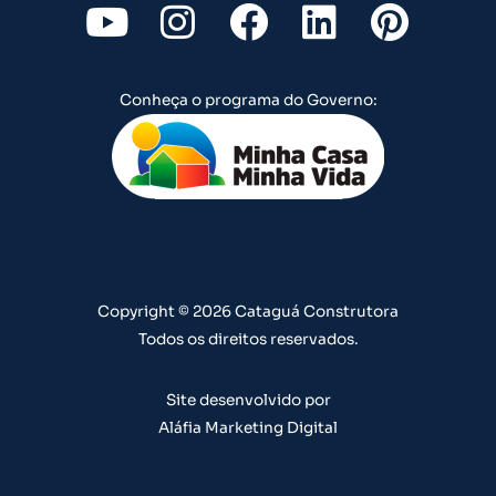
Y
I
F
L
P
o
n
a
i
i
u
s
c
n
n
Conheça o programa do Governo:
t
t
e
k
t
u
a
b
e
e
b
g
o
d
r
e
r
o
i
e
a
k
n
s
m
t
Copyright © 2026 Cataguá Construtora
Todos os direitos reservados.
Site desenvolvido por
Aláfia Marketing Digital