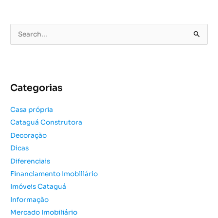
P
e
s
q
u
Categorias
i
s
Casa própria
a
Cataguá Construtora
r
Decoração
p
o
Dicas
r
Diferenciais
:
Financiamento Imobiliário
Imóveis Cataguá
Informação
Mercado Imobiliário