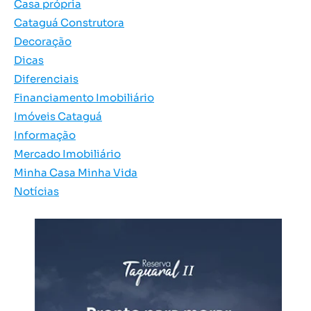
Casa própria
Cataguá Construtora
Decoração
Dicas
Diferenciais
Financiamento Imobiliário
Imóveis Cataguá
Informação
Mercado Imobiliário
Minha Casa Minha Vida
Notícias