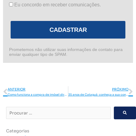
Eu concordo em receber comunicações.
CADASTRAR
Prometemos não utilizar suas informações de contato para
enviar qualquer tipo de SPAM.
Anterior
P
ANTERIOR
PRÓXIMO
Como funciona a compra de imóvel direto com a construtora
35 anos de Cataguá: conheça a sua construtora em Piracicaba!
Procurar
…
Categorias