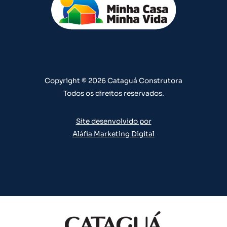
u
a
b
e
e
b
g
o
d
r
e
r
o
i
e
a
k
n
s
m
t
Copyright © 2026 Cataguá Construtora
Todos os direitos reservados.
Site desenvolvido por
Aláfia Marketing Digital