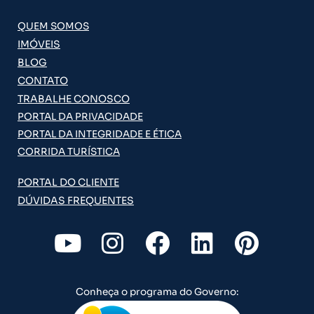
QUEM SOMOS
IMÓVEIS
BLOG
CONTATO
TRABALHE CONOSCO
PORTAL DA PRIVACIDADE
PORTAL DA INTEGRIDADE E ÉTICA
CORRIDA TURÍSTICA
PORTAL DO CLIENTE
DÚVIDAS FREQUENTES
Y
I
F
L
P
o
n
a
i
i
u
s
c
n
n
Conheça o programa do Governo:
t
t
e
k
t