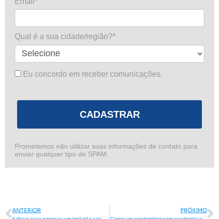
Email*
Qual é a sua cidade/região?*
Eu concordo em receber comunicações.
CADASTRAR
Prometemos não utilizar suas informações de contato para
enviar qualquer tipo de SPAM.
Anterior
P
ANTERIOR
PRÓXIMO
6 dicas para comprar um imóvel e sair do aluguel
Como um condomínio com academia pode aumentar sua qualidade de vida