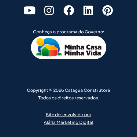
Y
I
F
L
P
o
n
a
i
i
u
s
c
n
n
Conheça o programa do Governo:
t
t
e
k
t
u
a
b
e
e
b
g
o
d
r
e
r
o
i
e
a
k
n
s
m
t
Copyright © 2026 Cataguá Construtora
Todos os direitos reservados.
Site desenvolvido por
Aláfia Marketing Digital