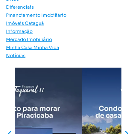
Diferenciais
Financiamento Imobiliário
Imóveis Cataguá
Informação
Mercado Imobiliário
Minha Casa Minha Vida
Notícias