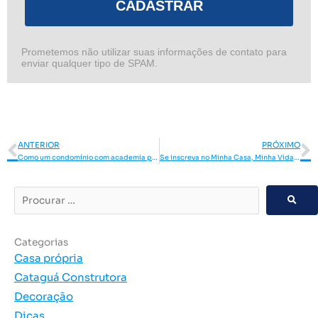
CADASTRAR
Prometemos não utilizar suas informações de contato para
enviar qualquer tipo de SPAM.
Anterior
P
ANTERIOR
PRÓXIMO
Como um condomínio com academia pode aumentar sua qualidade de vida
Se inscreva no Minha Casa, Minha Vida e conquiste seu imóvel!
Procurar
…
Categorias
Casa própria
Cataguá Construtora
Decoração
Dicas