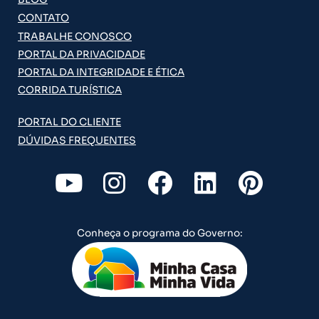
CONTATO
TRABALHE CONOSCO
PORTAL DA PRIVACIDADE
PORTAL DA INTEGRIDADE E ÉTICA
CORRIDA TURÍSTICA
PORTAL DO CLIENTE
DÚVIDAS FREQUENTES
Y
I
F
L
P
o
n
a
i
i
u
s
c
n
n
Conheça o programa do Governo:
t
t
e
k
t
u
a
b
e
e
b
g
o
d
r