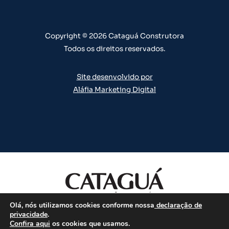
e
r
o
i
e
a
k
n
s
m
t
Copyright © 2026 Cataguá Construtora
Todos os direitos reservados.
Site desenvolvido por
Aláfia Marketing Digital
Olá, nós utilizamos cookies conforme nossa
declaração de
Todos os direitos reservados.
privacidade
.
Confira aqui
os cookies que usamos.