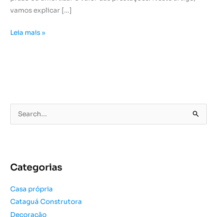
vamos explicar […]
Leia mais »
P
e
s
q
u
Categorias
i
s
Casa própria
a
Cataguá Construtora
r
Decoração
p