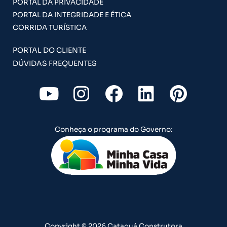
PORTAL DA PRIVACIDADE
PORTAL DA INTEGRIDADE E ÉTICA
CORRIDA TURÍSTICA
PORTAL DO CLIENTE
DÚVIDAS FREQUENTES
Y
I
F
L
P
o
n
a
i
i
u
s
c
n
n
Conheça o programa do Governo:
t
t
e
k
t
u
a
b
e
e
b
g
o
d
r
e
r
o
i
e
a
k
n
s
Copyright © 2026 Cataguá Construtora