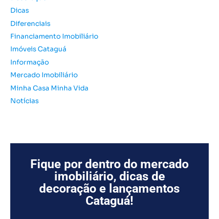
o
Dicas
r
Diferenciais
:
Financiamento Imobiliário
Imóveis Cataguá
Informação
Mercado Imobiliário
Minha Casa Minha Vida
Notícias
Fique por dentro do mercado
imobiliário, dicas de
decoração e lançamentos
Cataguá!