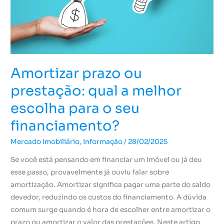
a
melhor
escolha
para
o
Amortizar prazo ou
seu
financiamento?
prestação: qual a melhor
escolha para o seu
financiamento?
Mercado Imobiliário
,
Informação
/
28/02/2025
Se você está pensando em financiar um imóvel ou já deu
esse passo, provavelmente já ouviu falar sobre
amortização. Amortizar significa pagar uma parte do saldo
devedor, reduzindo os custos do financiamento. A dúvida
comum surge quando é hora de escolher entre amortizar o
prazo ou amortizar o valor das prestações. Neste artigo,