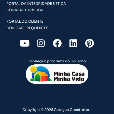
PORTAL DA INTEGRIDADE E ÉTICA
CORRIDA TURÍSTICA
PORTAL DO CLIENTE
DÚVIDAS FREQUENTES
Y
I
F
L
P
o
n
a
i
i
u
s
c
n
n
Conheça o programa do Governo:
t
t
e
k
t
u
a
b
e
e
b
g
o
d
r
e
r
o
i
e
a
k
n
s
m
t
Copyright © 2026 Cataguá Construtora