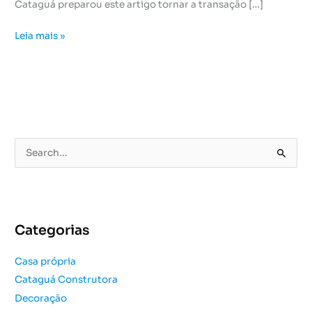
Cataguá preparou este artigo tornar a transação […]
Leia mais »
P
e
s
q
u
Categorias
i
s
Casa própria
a
Cataguá Construtora
r
Decoração
p