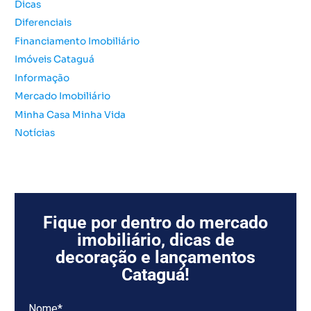
o
Dicas
r
Diferenciais
:
Financiamento Imobiliário
Imóveis Cataguá
Informação
Mercado Imobiliário
Minha Casa Minha Vida
Notícias
Fique por dentro do mercado
imobiliário, dicas de
decoração e lançamentos
Cataguá!
Nome*