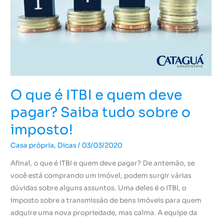
quem
deve
pagar?
Saiba
tudo
sobre
o
O que é ITBI e quem deve
imposto!
pagar? Saiba tudo sobre o
imposto!
Casa própria
,
Dicas
/
03/03/2020
Afinal, o que é ITBI e quem deve pagar? De antemão, se
você está comprando um imóvel, podem surgir várias
dúvidas sobre alguns assuntos. Uma deles é o ITBI, o
imposto sobre a transmissão de bens imóveis para quem
adquire uma nova propriedade, mas calma. A equipe da