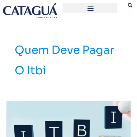
Ir
para
o
conteúdo
Quem Deve Pagar
O Itbi
O
que
é
ITBI
e