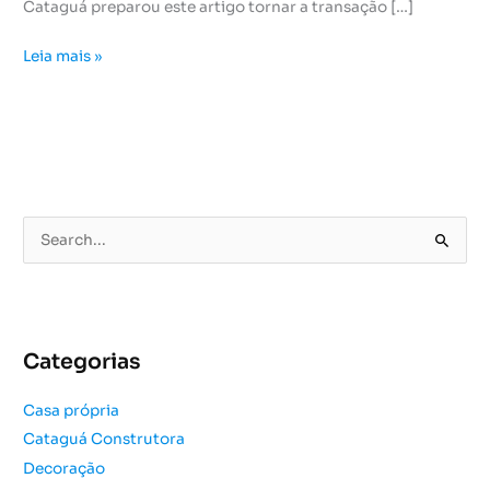
Cataguá preparou este artigo tornar a transação […]
Leia mais »
P
e
s
q
u
Categorias
i
s
Casa própria
a
Cataguá Construtora
r
Decoração
p