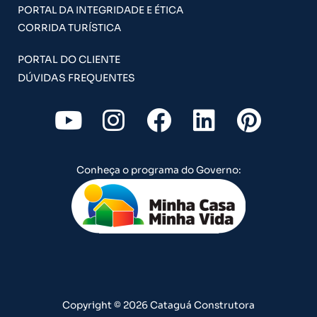
PORTAL DA INTEGRIDADE E ÉTICA
CORRIDA TURÍSTICA
PORTAL DO CLIENTE
DÚVIDAS FREQUENTES
Y
I
F
L
P
o
n
a
i
i
u
s
c
n
n
Conheça o programa do Governo:
t
t
e
k
t
u
a
b
e
e
b
g
o
d
r
e
r
o
i
e
a
k
n
s
m
t
Copyright © 2026 Cataguá Construtora