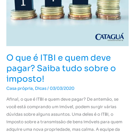
quem
deve
pagar?
Saiba
tudo
sobre
o
O que é ITBI e quem deve
imposto!
pagar? Saiba tudo sobre o
imposto!
Casa própria
,
Dicas
/
03/03/2020
Afinal, o que é ITBI e quem deve pagar? De antemão, se
você está comprando um imóvel, podem surgir várias
dúvidas sobre alguns assuntos. Uma deles é o ITBI, o
imposto sobre a transmissão de bens imóveis para quem
adquire uma nova propriedade, mas calma. A equipe da