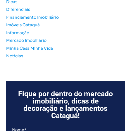
o
Dicas
r
Diferenciais
:
Financiamento Imobiliário
Imóveis Cataguá
Informação
Mercado Imobiliário
Minha Casa Minha Vida
Notícias
Fique por dentro do mercado
imobiliário, dicas de
decoração e lançamentos
Cataguá!
Nome*