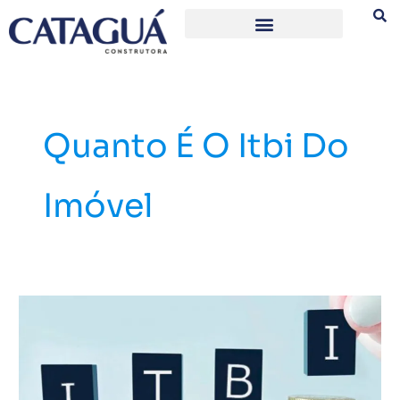
Ir
para
o
conteúdo
Quanto É O Itbi Do
Imóvel
O
que
é
ITBI
e