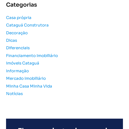
Categorias
i
s
Casa própria
a
Cataguá Construtora
r
Decoração
p
o
Dicas
r
Diferenciais
:
Financiamento Imobiliário
Imóveis Cataguá
Informação
Mercado Imobiliário
Minha Casa Minha Vida
Notícias