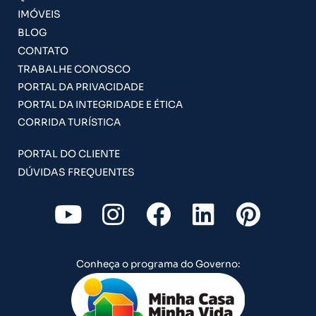
IMÓVEIS
BLOG
CONTATO
TRABALHE CONOSCO
PORTAL DA PRIVACIDADE
PORTAL DA INTEGRIDADE E ÉTICA
CORRIDA TURÍSTICA
PORTAL DO CLIENTE
DÚVIDAS FREQUENTES
Y
I
F
L
P
o
n
a
i
i
u
s
c
n
n
Conheça o programa do Governo:
t
t
e
k
t
u
a
b
e
e