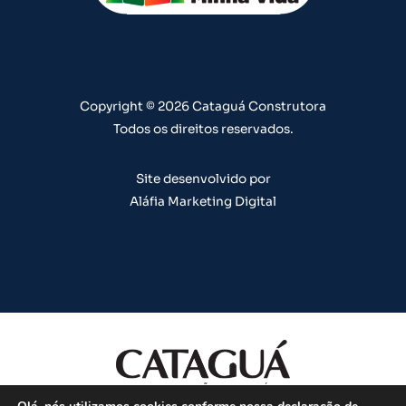
b
g
o
d
r
e
r
o
i
e
a
k
n
s
m
t
Copyright © 2026 Cataguá Construtora
Todos os direitos reservados.
Site desenvolvido por
Aláfia Marketing Digital