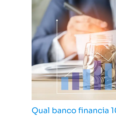
financia
100%
do
imóvel?
Qual banco financia 