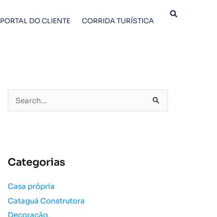
PORTAL DO CLIENTE
CORRIDA TURÍSTICA
P
e
s
q
u
Categorias
i
s
Casa própria
a
Cataguá Construtora
r
p
Decoração