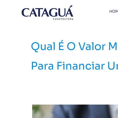
Ir
para
HOM
o
conteúdo
Qual É O Valor 
Para Financiar 
Qual
banco