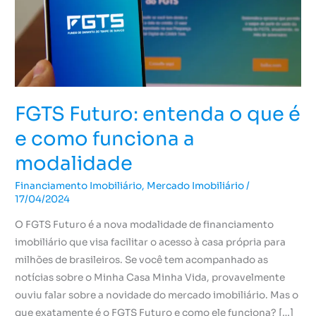
é
e
como
funciona
a
modalidade
FGTS Futuro: entenda o que é
e como funciona a
modalidade
Financiamento Imobiliário
,
Mercado Imobiliário
/
17/04/2024
O FGTS Futuro é a nova modalidade de financiamento
imobiliário que visa facilitar o acesso à casa própria para
milhões de brasileiros. Se você tem acompanhado as
notícias sobre o Minha Casa Minha Vida, provavelmente
ouviu falar sobre a novidade do mercado imobiliário. Mas o
que exatamente é o FGTS Futuro e como ele funciona? […]