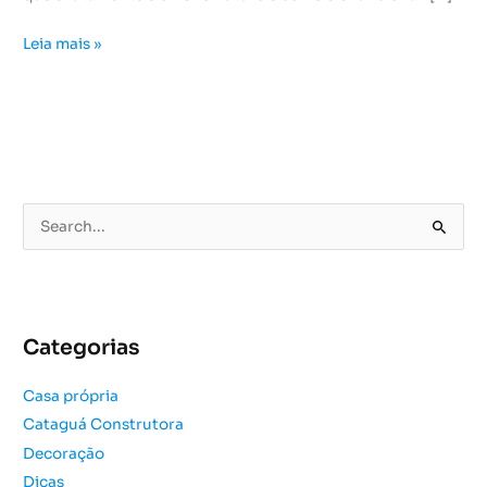
Leia mais »
P
e
s
q
u
Categorias
i
s
Casa própria
a
Cataguá Construtora
r
Decoração
p
o
Dicas