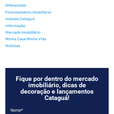
r
Diferenciais
:
Financiamento Imobiliário
Imóveis Cataguá
Informação
Mercado Imobiliário
Minha Casa Minha Vida
Notícias
Fique por dentro do mercado
imobiliário, dicas de
decoração e lançamentos
Cataguá!
Nome*