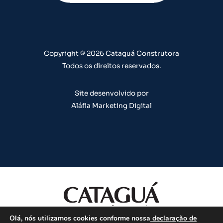
b
g
o
d
r
e
r
o
i
e
a
k
n
s
m
t
Copyright © 2026 Cataguá Construtora
Todos os direitos reservados.
Site desenvolvido por
Aláfia Marketing Digital
Olá, nós utilizamos cookies conforme nossa
declaração de