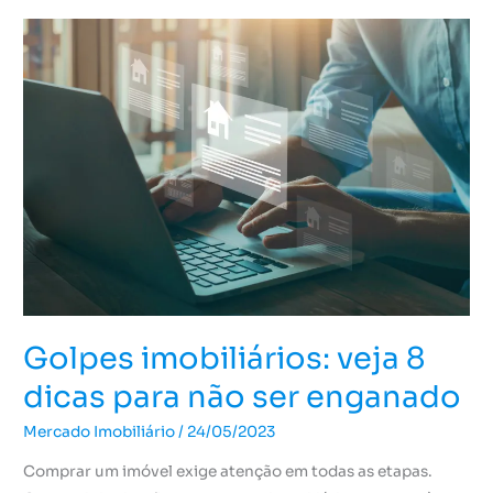
Golpes
imobiliários:
veja
8
dicas
para
não
ser
enganado
Golpes imobiliários: veja 8
dicas para não ser enganado
Mercado Imobiliário
/
24/05/2023
Comprar um imóvel exige atenção em todas as etapas.