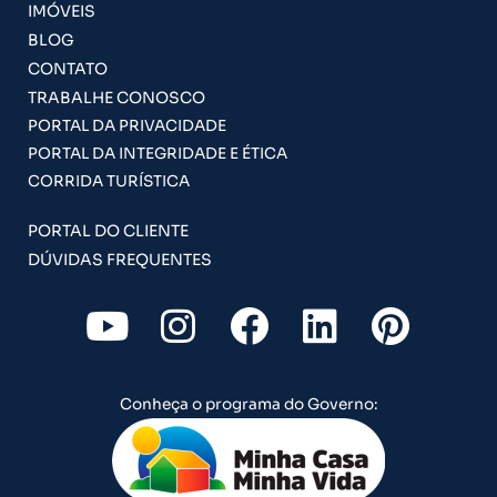
IMÓVEIS
BLOG
CONTATO
TRABALHE CONOSCO
PORTAL DA PRIVACIDADE
PORTAL DA INTEGRIDADE E ÉTICA
CORRIDA TURÍSTICA
PORTAL DO CLIENTE
DÚVIDAS FREQUENTES
Y
I
F
L
P
o
n
a
i
i
u
s
c
n
n
Conheça o programa do Governo:
t
t
e
k
t
u
a
b
e
e