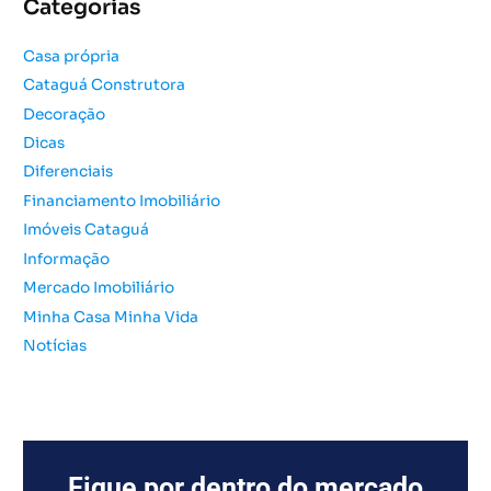
Categorias
i
s
Casa própria
a
Cataguá Construtora
r
Decoração
p
o
Dicas
r
Diferenciais
:
Financiamento Imobiliário
Imóveis Cataguá
Informação
Mercado Imobiliário
Minha Casa Minha Vida
Notícias
Fique por dentro do mercado