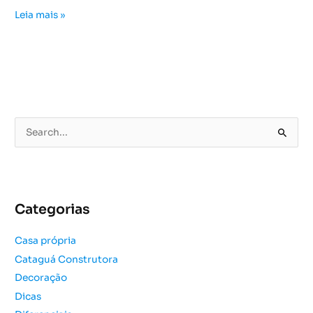
Leia mais »
P
e
s
q
u
Categorias
i
s
Casa própria
a
Cataguá Construtora
r
Decoração
p
o
Dicas
r