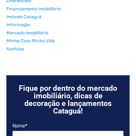
Diferenciais
:
Financiamento Imobiliário
Imóveis Cataguá
Informação
Mercado Imobiliário
Minha Casa Minha Vida
Notícias
Fique por dentro do mercado
imobiliário, dicas de
decoração e lançamentos
Cataguá!
Nome*