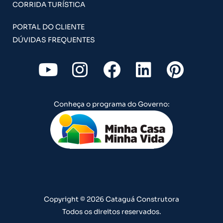
CORRIDA TURÍSTICA
PORTAL DO CLIENTE
DÚVIDAS FREQUENTES
Y
I
F
L
P
o
n
a
i
i
u
s
c
n
n
Conheça o programa do Governo:
t
t
e
k
t
u
a
b
e
e
b
g
o
d
r
e
r
o
i
e
a
k
n
s
m
t
Copyright © 2026 Cataguá Construtora
Todos os direitos reservados.