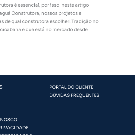
ora é essencial, por isso, neste artigo
guá Construtora, nossos projetos e
as de qual construtora escolher! Tradição no
acicabana e que está no mercado desde
S
PORTAL DO CLIENTE
DÚVIDAS FREQUENTES
ONOSCO
PRIVACIDADE