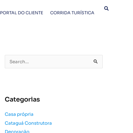
PORTAL DO CLIENTE
CORRIDA TURÍSTICA
P
e
s
q
u
Categorias
i
s
Casa própria
a
Cataguá Construtora
r
p
Decoração