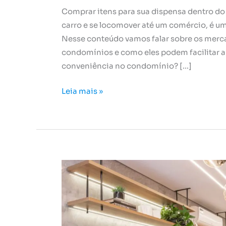
Comprar itens para sua dispensa dentro do
carro e se locomover até um comércio, é um
Nesse conteúdo vamos falar sobre os merc
condomínios e como eles podem facilitar 
conveniência no condomínio? […]
Leia mais »
Conheça
a
excelência
da
Cataguá