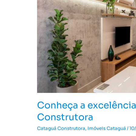
Construtora
Conheça a excelênci
Construtora
Cataguá Construtora
,
Imóveis Cataguá
/
10