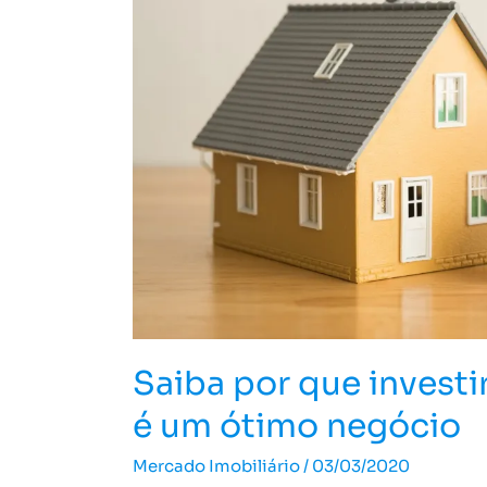
imóveis
em
2025
é
um
ótimo
negócio
Saiba por que invest
é um ótimo negócio
Mercado Imobiliário
/
03/03/2020