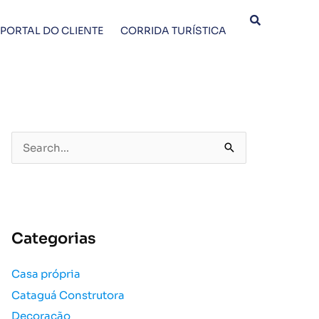
PORTAL DO CLIENTE
CORRIDA TURÍSTICA
P
e
s
q
u
Categorias
i
s
Casa própria
a
Cataguá Construtora
r
p
Decoração