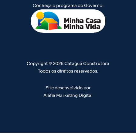
u
s
c
n
n
Conheça o programa do Governo:
t
t
e
k
t
u
a
b
e
e
b
g
o
d
r
e
r
o
i
e
a
k
n
s
m
t
Copyright © 2026 Cataguá Construtora
Todos os direitos reservados.
Site desenvolvido por
Aláfia Marketing Digital