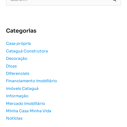
P
e
s
q
u
Categorias
i
s
Casa própria
a
Cataguá Construtora
r
Decoração
p
o
Dicas
r
Diferenciais
:
Financiamento Imobiliário
Imóveis Cataguá
Informação
Mercado Imobiliário
Minha Casa Minha Vida
Notícias