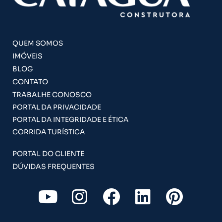
QUEM SOMOS
IMÓVEIS
BLOG
CONTATO
TRABALHE CONOSCO
PORTAL DA PRIVACIDADE
PORTAL DA INTEGRIDADE E ÉTICA
CORRIDA TURÍSTICA
PORTAL DO CLIENTE
DÚVIDAS FREQUENTES
Y
I
F
L
P
o
n
a
i
i