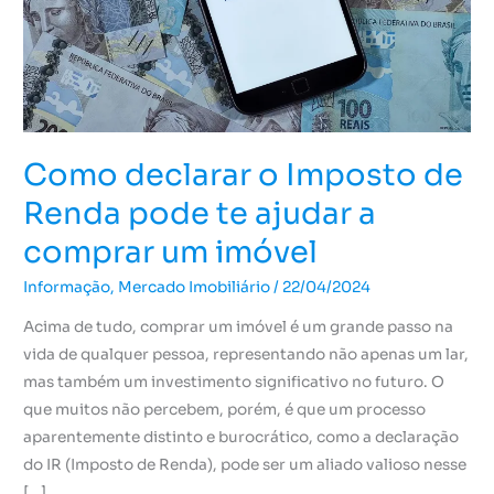
te
ajudar
a
comprar
um
imóvel
Como declarar o Imposto de
Renda pode te ajudar a
comprar um imóvel
Informação
,
Mercado Imobiliário
/
22/04/2024
Acima de tudo, comprar um imóvel é um grande passo na
vida de qualquer pessoa, representando não apenas um lar,
mas também um investimento significativo no futuro. O
que muitos não percebem, porém, é que um processo
aparentemente distinto e burocrático, como a declaração
do IR (Imposto de Renda), pode ser um aliado valioso nesse
[…]