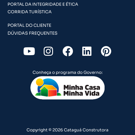
PORTAL DA INTEGRIDADE E ÉTICA
CORRIDA TURÍSTICA
PORTAL DO CLIENTE
DÚVIDAS FREQUENTES
Y
I
F
L
P
o
n
a
i
i
u
s
c
n
n
Conheça o programa do Governo:
t
t
e
k
t
u
a
b
e
e
b
g
o
d
r
e
r
o
i
e
a
k
n
s
m
t
Copyright © 2026 Cataguá Construtora