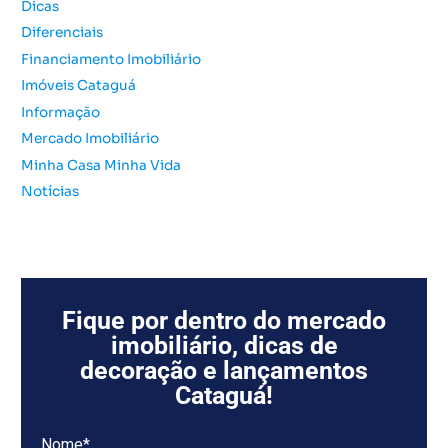
o
Dicas
r
Diferenciais
:
Financiamento Imobiliário
Imóveis Cataguá
Informação
Mercado Imobiliário
Minha Casa Minha Vida
Notícias
Fique por dentro do mercado
imobiliário, dicas de
decoração e lançamentos
Cataguá!
Nome*