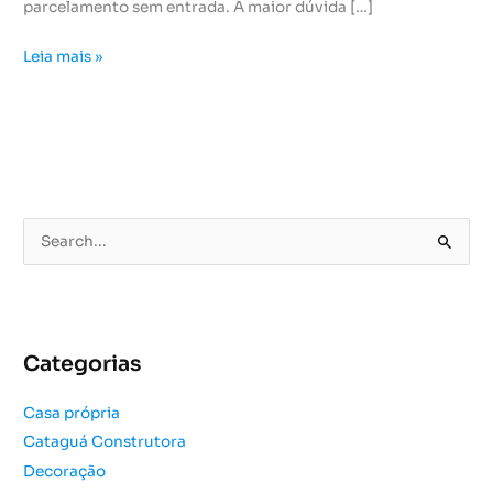
parcelamento sem entrada. A maior dúvida […]
Leia mais »
P
e
s
q
u
Categorias
i
s
Casa própria
a
Cataguá Construtora
r
Decoração
p