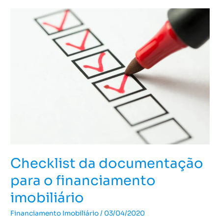
Checklist
da
documentação
para
o
financiamento
imobiliário
Checklist da documentação
para o financiamento
imobiliário
Financiamento Imobiliário
/
03/04/2020