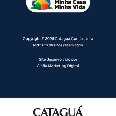
u
a
b
e
e
b
g
o
d
r
e
r
o
i
e
a
k
n
s
m
t
Copyright © 2026 Cataguá Construtora
Todos os direitos reservados.
Site desenvolvido por
Aláfia Marketing Digital