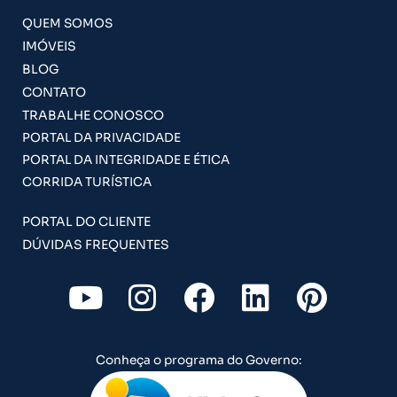
QUEM SOMOS
IMÓVEIS
BLOG
CONTATO
TRABALHE CONOSCO
PORTAL DA PRIVACIDADE
PORTAL DA INTEGRIDADE E ÉTICA
CORRIDA TURÍSTICA
PORTAL DO CLIENTE
DÚVIDAS FREQUENTES
Y
I
F
L
P
o
n
a
i
i
u
s
c
n
n
Conheça o programa do Governo:
t
t
e
k
t