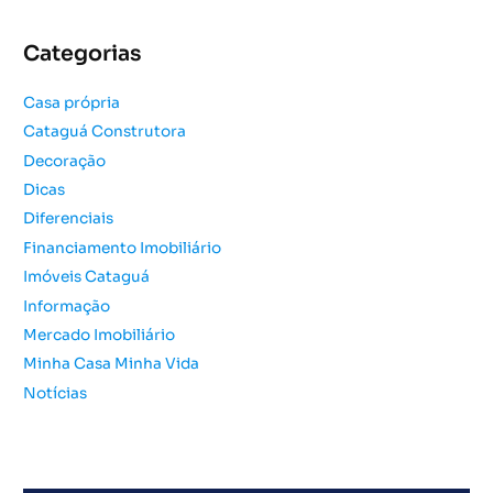
q
u
Categorias
i
s
Casa própria
a
Cataguá Construtora
r
Decoração
p
o
Dicas
r
Diferenciais
:
Financiamento Imobiliário
Imóveis Cataguá
Informação
Mercado Imobiliário
Minha Casa Minha Vida
Notícias