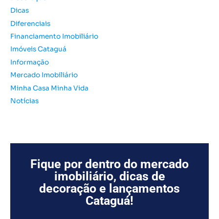
o
Dicas
r
Diferenciais
:
Financiamento Imobiliário
Imóveis Cataguá
Informação
Mercado Imobiliário
Minha Casa Minha Vida
Notícias
Fique por dentro do mercado
imobiliário, dicas de
decoração e lançamentos
Cataguá!