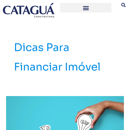
Ir
para
o
conteúdo
Dicas Para
Financiar Imóvel
Amortizar
prazo
ou
prestação:
qual