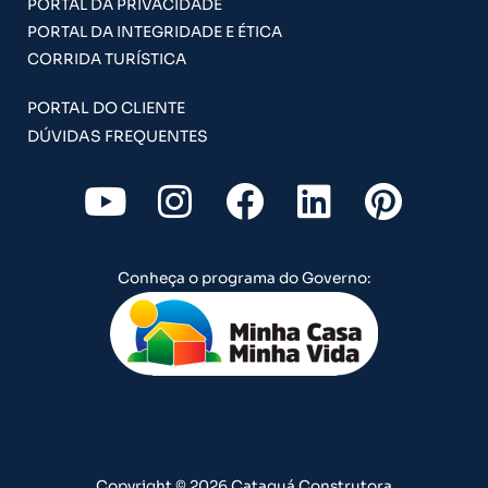
PORTAL DA PRIVACIDADE
PORTAL DA INTEGRIDADE E ÉTICA
CORRIDA TURÍSTICA
PORTAL DO CLIENTE
DÚVIDAS FREQUENTES
Y
I
F
L
P
o
n
a
i
i
u
s
c
n
n
Conheça o programa do Governo:
t
t
e
k
t
u
a
b
e
e
b
g
o
d
r
e
r
o
i
e
a
k
n
s
Copyright © 2026 Cataguá Construtora