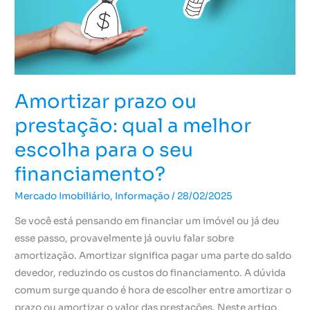
a
melhor
escolha
para
o
Amortizar prazo ou
seu
financiamento?
prestação: qual a melhor
escolha para o seu
financiamento?
Mercado Imobiliário
,
Informação
/
28/02/2025
Se você está pensando em financiar um imóvel ou já deu
esse passo, provavelmente já ouviu falar sobre
amortização. Amortizar significa pagar uma parte do saldo
devedor, reduzindo os custos do financiamento. A dúvida
comum surge quando é hora de escolher entre amortizar o
prazo ou amortizar o valor das prestações. Neste artigo,