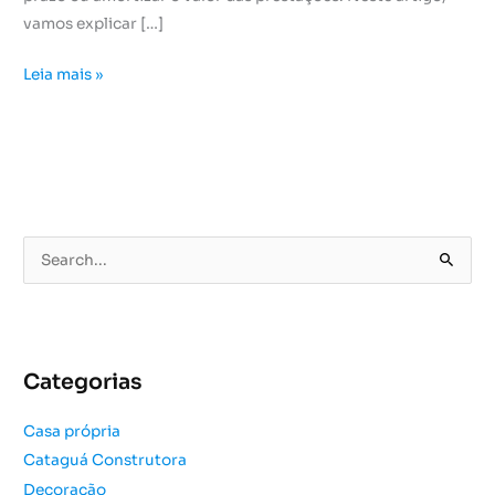
vamos explicar […]
Leia mais »
P
e
s
q
u
Categorias
i
s
Casa própria
a
Cataguá Construtora
r
Decoração
p