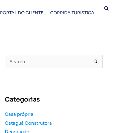
PORTAL DO CLIENTE
CORRIDA TURÍSTICA
P
e
s
q
u
Categorias
i
s
Casa própria
a
Cataguá Construtora
r
p
Decoração