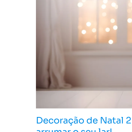
como
arrumar
o
seu
lar!
Decoração de Natal 