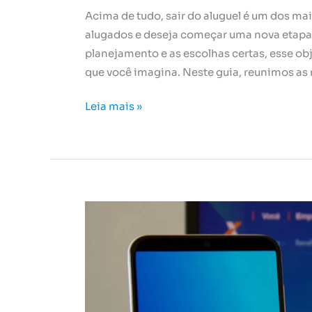
Acima de tudo, sair do aluguel é um dos m
alugados e deseja começar uma nova etapa d
planejamento e as escolhas certas, esse ob
que você imagina. Neste guia, reunimos as 
Leia mais »
FGTS
Futuro:
entenda
o
que
é