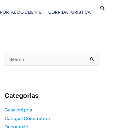
PORTAL DO CLIENTE
CORRIDA TURÍSTICA
P
e
s
q
u
Categorias
i
s
Casa própria
a
Cataguá Construtora
r
p
Decoração