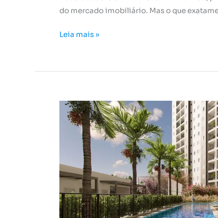
do mercado imobiliário. Mas o que exatame
Leia mais »
Como
o
ambiente
em
que
você
mora
interfere
na