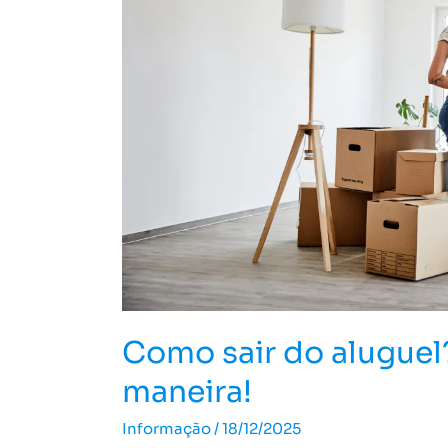
a
melhor
maneira!
Como sair do aluguel
maneira!
Informação
/
18/12/2025