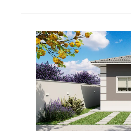
Minha
Casa
Minha
Vida
2026:
como
me
inscrever?