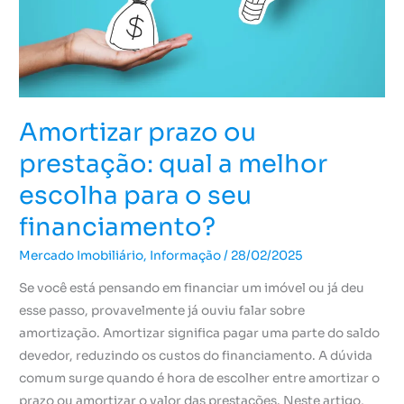
a
melhor
escolha
para
o
Amortizar prazo ou
seu
financiamento?
prestação: qual a melhor
escolha para o seu
financiamento?
Mercado Imobiliário
,
Informação
/
28/02/2025
Se você está pensando em financiar um imóvel ou já deu
esse passo, provavelmente já ouviu falar sobre
amortização. Amortizar significa pagar uma parte do saldo
devedor, reduzindo os custos do financiamento. A dúvida
comum surge quando é hora de escolher entre amortizar o
prazo ou amortizar o valor das prestações. Neste artigo,