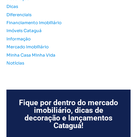
o
Dicas
r
Diferenciais
:
Financiamento Imobiliário
Imóveis Cataguá
Informação
Mercado Imobiliário
Minha Casa Minha Vida
Notícias
Fique por dentro do mercado
imobiliário, dicas de
decoração e lançamentos
Cataguá!