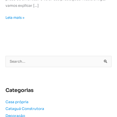
vamos explicar […]
Leia mais »
P
e
s
q
u
Categorias
i
s
Casa própria
a
Cataguá Construtora
r
Decoração
p