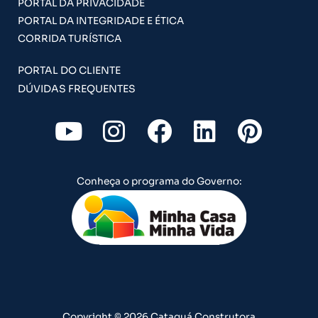
PORTAL DA PRIVACIDADE
PORTAL DA INTEGRIDADE E ÉTICA
CORRIDA TURÍSTICA
PORTAL DO CLIENTE
DÚVIDAS FREQUENTES
Y
I
F
L
P
o
n
a
i
i
u
s
c
n
n
Conheça o programa do Governo:
t
t
e
k
t
u
a
b
e
e
b
g
o
d
r
e
r
o
i
e
a
k
n
s
Copyright © 2026 Cataguá Construtora