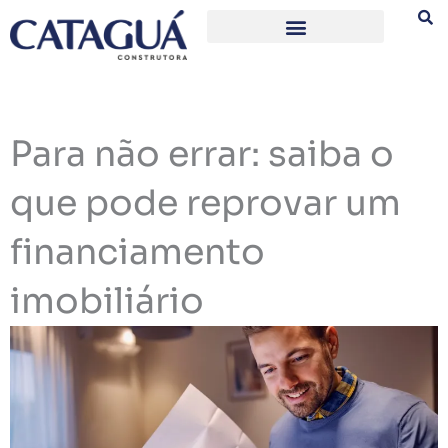
Ir
para
o
conteúdo
Para não errar: saiba o
que pode reprovar um
financiamento
imobiliário