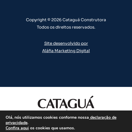
e
r
o
i
e
a
k
n
s
m
t
Copyright © 2026 Cataguá Construtora
Todos os direitos reservados.
Site desenvolvido por
Aláfia Marketing Digital
Olá, nós utilizamos cookies conforme nossa
declaração de
Todos os direitos reservados.
privacidade
.
Confira aqui
os cookies que usamos.