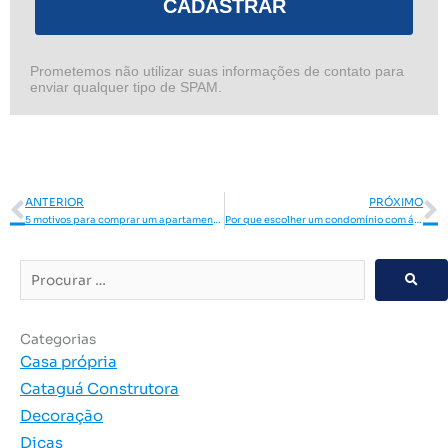
CADASTRAR
Prometemos não utilizar suas informações de contato para
enviar qualquer tipo de SPAM.
Anterior
P
ANTERIOR
PRÓXIMO
5 motivos para comprar um apartamento novo
Por que escolher um condomínio com área de lazer?
Procurar
…
Categorias
Casa própria
Cataguá Construtora
Decoração
Dicas