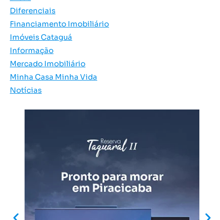
Diferenciais
Financiamento Imobiliário
Imóveis Cataguá
Informação
Mercado Imobiliário
Minha Casa Minha Vida
Notícias