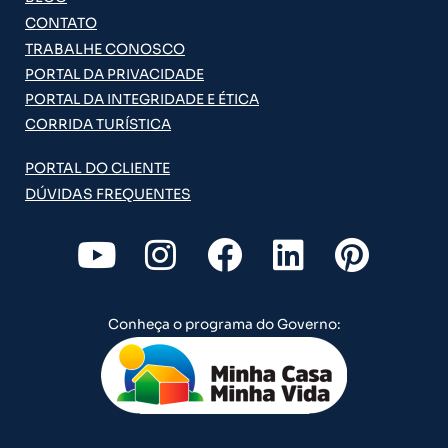
CONTATO
TRABALHE CONOSCO
PORTAL DA PRIVACIDADE
PORTAL DA INTEGRIDADE E ÉTICA
CORRIDA TURÍSTICA
PORTAL DO CLIENTE
DÚVIDAS FREQUENTES
Y
I
F
L
P
o
n
a
i
i
u
s
c
n
n
Conheça o programa do Governo:
t
t
e
k
t
u
a
b
e
e
b
g
o
d
r