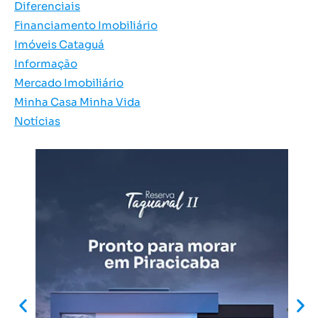
Diferenciais
Financiamento Imobiliário
Imóveis Cataguá
Informação
Mercado Imobiliário
Minha Casa Minha Vida
Notícias