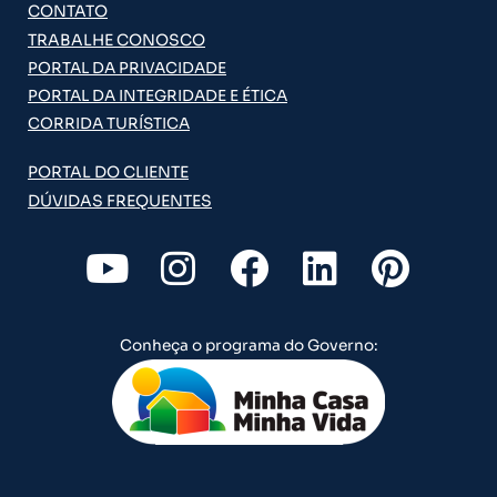
CONTATO
TRABALHE CONOSCO
PORTAL DA PRIVACIDADE
PORTAL DA INTEGRIDADE E ÉTICA
CORRIDA TURÍSTICA
PORTAL DO CLIENTE
DÚVIDAS FREQUENTES
Y
I
F
L
P
o
n
a
i
i
u
s
c
n
n
Conheça o programa do Governo:
t
t
e
k
t
u
a
b
e
e
b
g
o
d
r
e
r
o
i
e