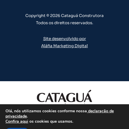
a
k
n
s
m
t
Copyright © 2026 Cataguá Construtora
Todos os direitos reservados.
Site desenvolvido por
Aláfia Marketing Digital
Olá, nós utilizamos cookies conforme nossa
declaração de
Todos os direitos reservados.
privacidade
.
Confira aqui
os cookies que usamos.