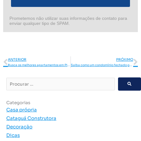
Prometemos não utilizar suas informações de contato para
enviar qualquer tipo de SPAM.
Anterior
P
ANTERIOR
PRÓXIMO
Busca os melhores apartamentos em Piracicaba? Vem conhecer o Città di Lucca!
Saiba como um condomínio fechado pode aumentar sua qualidade de vida
Procurar
…
Categorias
Casa própria
Cataguá Construtora
Decoração
Dicas