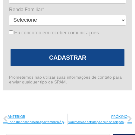
Renda Familiar*
Eu concordo em receber comunicações.
CADASTRAR
Prometemos não utilizar suas informações de contato para
enviar qualquer tipo de SPAM.
Anterior
P
ANTERIOR
PRÓXIMO
Rede de descanso no apartamento é possível? Veja dicas para aplicar no seu apartamento também
8 animais de estimação que se adaptam bem em apartamentos