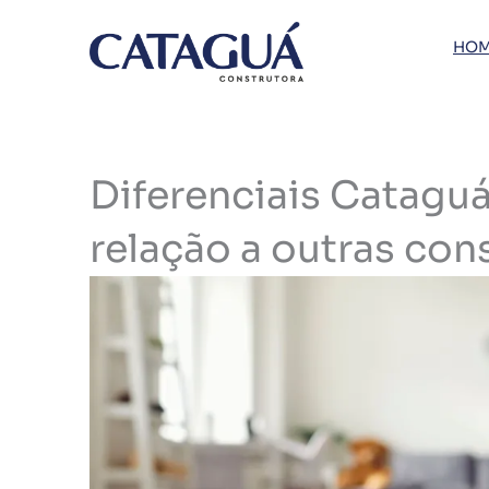
Ir
para
HOM
o
conteúdo
Diferenciais Catagu
relação a outras con