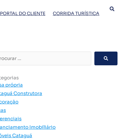
PORTAL DO CLIENTE
CORRIDA TURÍSTICA
curar
tegorias
sa própria
taguá Construtora
coração
cas
erenciais
nanciamento Imobiliário
óveis Cataguá