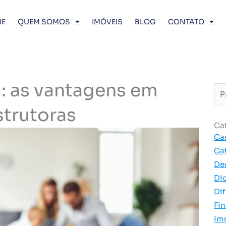
E
QUEM SOMOS
IMÓVEIS
BLOG
CONTATO
á: as vantagens em
Pro
…
strutoras
Ca
Ca
Ca
De
Di
Dif
Fi
Im